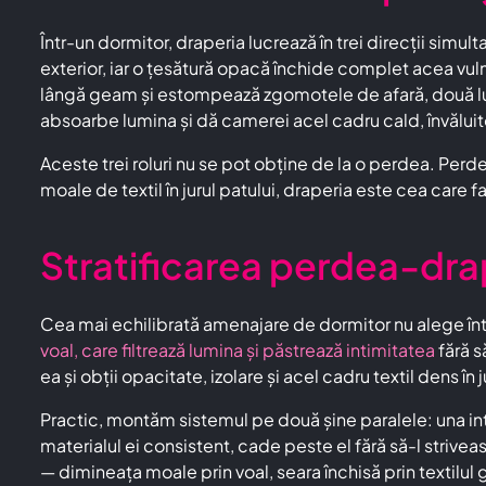
Într-un dormitor, draperia lucrează în trei direcții simu
exterior, iar o țesătură opacă închide complet acea vuln
lângă geam și estompează zgomotele de afară, două lucr
absoarbe lumina și dă camerei acel cadru cald, învăluitor
Aceste trei roluri nu se pot obține de la o perdea. Perdea
moale de textil în jurul patului, draperia este cea care
Stratificarea perdea-drap
Cea mai echilibrată amenajare de dormitor nu alege înt
voal, care filtrează lumina și păstrează intimitatea
fără s
ea și obții opacitate, izolare și acel cadru textil dens în j
Practic, montăm sistemul pe două șine paralele: una inte
materialul ei consistent, cade peste el fără să-l stri
— dimineața moale prin voal, seara închisă prin textilu