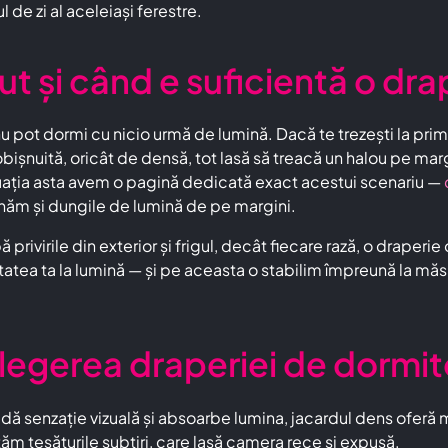
l de zi al aceleiași ferestre.
t și când e suficientă o dr
 pot dormi cu nicio urmă de lumină. Dacă te trezești la prima 
bișnuită, oricât de densă, tot lasă să treacă un halou pe margin
tuația asta avem o pagină dedicată exact acestui scenariu —
inăm și dungile de lumină de pe margini.
privirile din exterior și frigul, decât fiecare rază, o draperie
itatea ta la lumină — și pe aceasta o stabilim împreună la măs
alegerea draperiei de dormit
dă senzație vizuală și absoarbe lumina, jacardul dens oferă 
ăm țesăturile subțiri, care lasă camera rece și expusă.