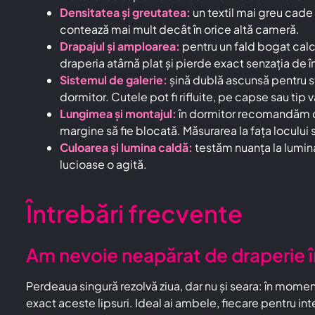
Densitatea și greutatea:
un textil mai greu cade 
contează mai mult decât în orice altă cameră.
Drapajul și amploarea:
pentru un fald bogat calc
draperia atârnă plat și pierde exact senzația de 
Sistemul de galerie:
șină dublă ascunsă pentru st
dormitor. Cutele pot fi rifluite, pe capse sau tip v
Lungimea și montajul:
în dormitor recomandăm dra
margine să fie blocată. Măsurarea la fața locului
Culoarea și lumina caldă:
testăm nuanța la lumina
lucioase o agită.
Întrebări frecvente
Am nevoie neapărat de draperie î
Perdeaua singură rezolvă ziua, dar nu și seara: în momentu
exact aceste lipsuri. Ideal ai ambele, fiecare pentru inter