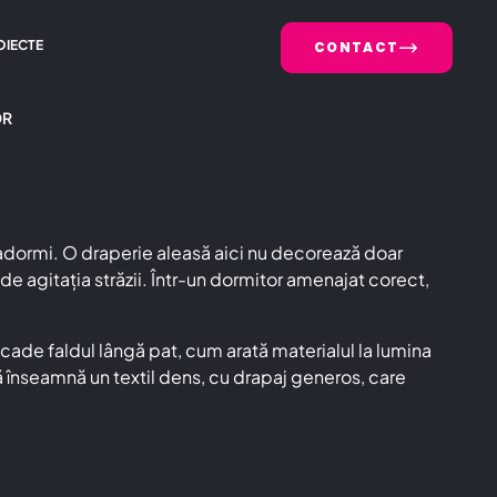
OIECTE
CONTACT
OR
ă adormi. O draperie aleasă aici nu decorează doar
 de agitația străzii. Într-un dormitor amenajat corect,
cade faldul lângă pat, cum arată materialul la lumina
tă înseamnă un textil dens, cu drapaj generos, care