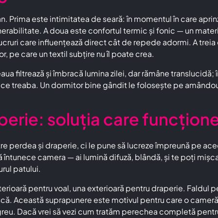
ltan. Prima este intimitatea de seară: în momentul în care apr
erabilitate. A doua este confortul termic și fonic — un mater
uri care influențează direct cât de repede adormi. A treia e
, pe care un textil subțire nu îl poate crea.
ua filtrează și îmbracă lumina zilei, dar rămâne translucidă; î
 face treaba. Un dormitor bine gândit le folosește pe amândouă
erie: soluția care funcțione
re perdea și draperie, ci le pune să lucreze împreună pe ace
ă întunece camera — ai lumină difuză, blândă, și te poți mișca 
urul patului.
rioară pentru voal, una exterioară pentru draperie. Faldul per
vească. Această suprapunere este motivul pentru care o camer
l greu. Dacă vrei să vezi cum tratăm perechea completă pentr