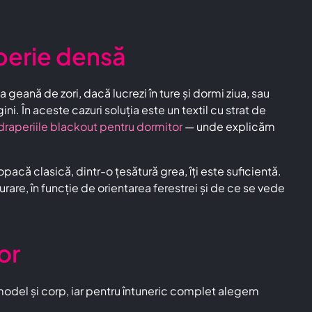
aperie densă
geană de zori, dacă lucrezi în ture și dormi ziua, sau
i. În aceste cazuri soluția este un textil cu strat de
draperiile blackout pentru dormitor
— unde explicăm
 opacă clasică, dintr-o țesătură grea, îți este suficientă.
urare, în funcție de orientarea ferestrei și de ce se vede
or
model și corp, iar pentru întuneric complet alegem