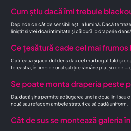
Cum știu dacă îmi trebuie blacko
Depinde de cât de sensibil ești la lumină. Dacă te trez
liniștit și vrei doar intimitate și căldură, o draperie den
Ce țesătură cade cel mai frumos 
Catifeaua și jacardul dens dau cel mai bogat fald și cea
fereastra, în timp ce unul subțire rămâne plat și rece
Se poate monta draperia peste p
Da, dacă șina permite adăugarea unei a doua linii sau o
nouă sau refacem ambele straturi ca să cadă uniform.
Cât de sus se montează galeria î