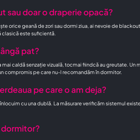
ut sau doar o draperie opacă?
ește orice geană de zori sau dormi ziua, ai nevoie de blacko
să clasică este suficientă.
lângă pat?
 mai caldă senzație vizuală, tocmai fiindcă au greutate. Un m
 — un compromis pe care nu-l recomandăm în dormitor.
erdeaua pe care o am deja?
 înlocuim cu una dublă. La măsurare verificăm sistemul exist
n dormitor?