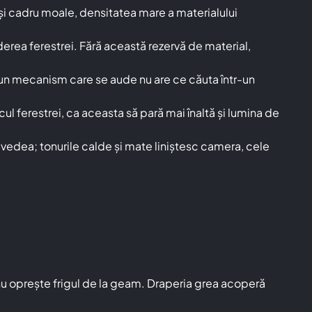
e și cadru moale, densitatea mare a materialului
erea ferestrei. Fără această rezervă de material,
— un mecanism care se aude nu are ce căuta într-un
 ferestrei, ca aceasta să pară mai înaltă și lumina de
i vedea; tonurile calde și mate liniștesc camera, cele
și nu oprește frigul de la geam. Draperia grea acoperă