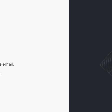
e email.
t