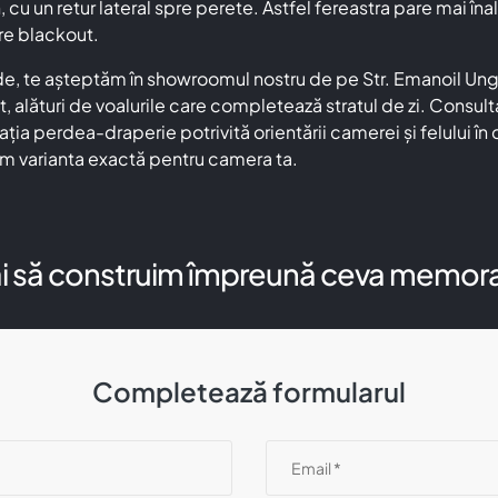
u un retur lateral spre perete. Astfel fereastra pare mai înal
re blackout.
decide, te așteptăm în showroomul nostru de pe Str. Emanoil U
t, alături de voalurile care completează stratul de zi. Consult
ația perdea-draperie potrivită orientării camerei și felului
oim varianta exactă pentru camera ta.
i să construim împreună ceva memora
Completează formularul