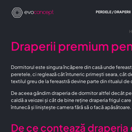
PERDELE / DRAPERII
H
Draperii premium pen
Dormitorul este singura încăpere din casă unde fereastra
peretele, ci reglează cât întuneric primești seara, cât d
textilul greu de la fereastră devine parte din ritualul de
De aceea gândim draperia de dormitor altfel decât pe ce
caldă a veiozei și cât de bine reține draperia frigul ca
întunecă și liniștește camera fără să o facă apăsătoare.
De ce contează draperia 