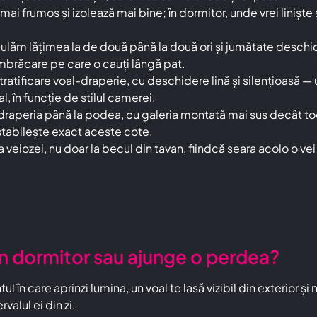
mai frumos și izolează mai bine; în dormitor, unde vrei linișt
ulăm lățimea la de două până la două ori și jumătate deschid
îmbrăcare pe care o cauți lângă pat.
ratificare voal-draperie, cu deschidere lină și silențioasă 
al, în funcție de stilul camerei.
peria până la podea, cu galeria montată mai sus decât tocul
 stabilește exact aceste cote.
 veiozei, nu doar la becul din tavan, fiindcă seara acolo o ve
n dormitor sau ajunge o perdea?
l în care aprinzi lumina, un voal te lasă vizibil din exterior 
valul ei din zi.