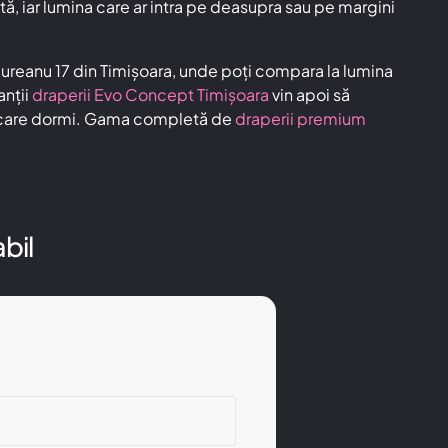
tă, iar lumina care ar intra pe deasupra sau pe margini
ngureanu 17 din Timișoara, unde poți compara la lumina
anții
draperii Evo Concept Timișoara
vin apoi să
 în care dormi. Gama completă de
draperii premium
bil