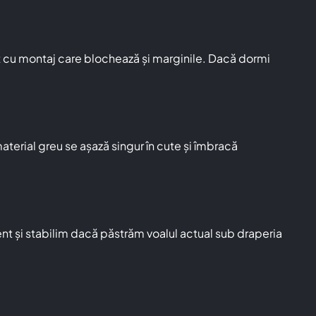
ut cu montaj care blochează și marginile. Dacă dormi
aterial greu se așază singur în cute și îmbracă
ent și stabilim dacă păstrăm voalul actual sub draperia