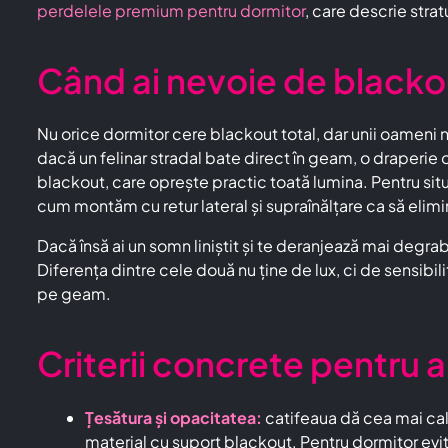
perdelele premium pentru dormitor
, care descrie stratu
Când ai nevoie de blackou
Nu orice dormitor cere blackout total, dar unii oameni nu
dacă un felinar stradal bate direct în geam, o draperie o
blackout, care oprește practic toată lumina. Pentru si
cum montăm cu retur lateral și supraînălțare ca să elim
Dacă însă ai un somn liniștit și te deranjează mai degrabă 
Diferența dintre cele două nu ține de lux, ci de sensibil
pe geam.
Criterii concrete pentru 
Țesătura și opacitatea:
catifeaua dă cea mai cal
material cu suport blackout. Pentru dormitor evit