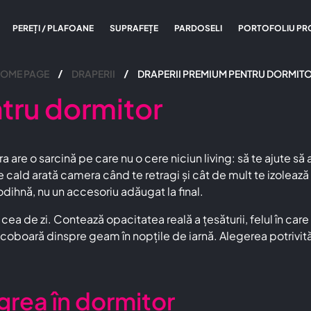
PEREȚI / PLAFOANE
SUPRAFEȚE
PARDOSELI
PORTOFOLIU PR
OME PAGE
DRAPERII
DRAPERII PREMIUM PENTRU DORMIT
tru dormitor
 are o sarcină pe care nu o cere niciun living: să te ajute s
e cald arată camera când te retragi și cât de mult te izolează
 odihnă, nu un accesoriu adăugat la final.
a de zi. Contează opacitatea reală a țesăturii, felul în care 
re coboară dinspre geam în nopțile de iarnă. Alegerea potrivi
grea în dormitor