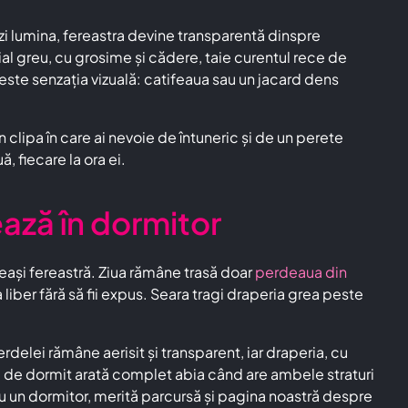
inzi lumina, fereastra devine transparentă dinspre
ial greu, cu grosime și cădere, taie curentul rece de
ste senzația vizuală: catifeaua sau un jacard dens
n clipa în care ai nevoie de întuneric și de un perete
, fiecare la ora ei.
ază în dormitor
eași fereastră. Ziua rămâne trasă doar
perdeaua din
liber fără să fii expus. Seara tragi draperia grea peste
delei rămâne aerisit și transparent, iar draperia, cu
ă de dormit arată complet abia când are ambele straturi
u un dormitor, merită parcursă și pagina noastră despre