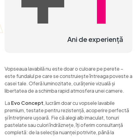
1
A
Ani de experiență
Vopseaua lavabilă nu este doar o culoare pe perete –
este fundalul pe care se construiește întreaga poveste a
casei tale. Oferă luminozitate, curățenie vizuală și
libertatea de a schimba rapid atmosfera unei camere.
La
Evo Concept
, lucrăm doar cu vopsele lavabile
premium, testate pentru rezistență, acoperire perfectă
și întreținere ușoară. Fie că alegi alb imaculat, tonuri
pastelate sau culori îndrăznețe, îți oferim consultanță
completă: de la selecția nuanței potrivite, până la