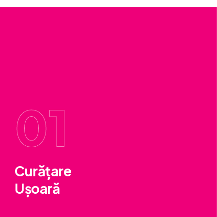
01
Curățare
Ușoară