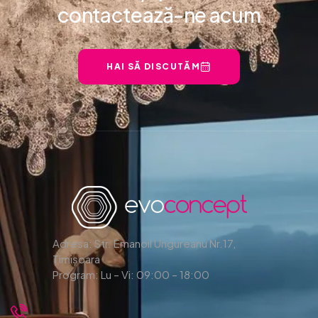
contactează-ne acum
HAI SĂ DISCUTĂM
Adresa: Str. Emanoil Ungureanu Nr.17,
Timișoara
Program: Lu – Vi: 09:00 – 18:00