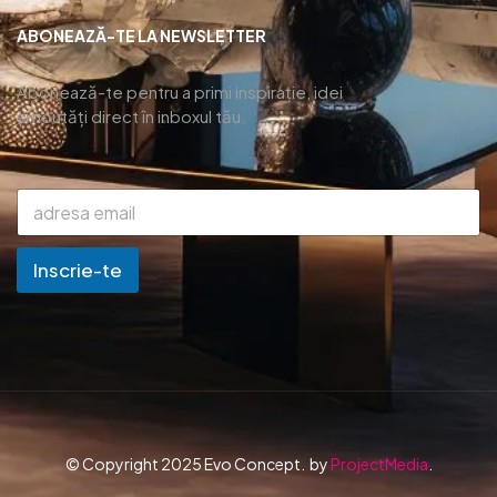
ABONEAZĂ-TE LA NEWSLETTER
Abonează-te pentru a primi inspirație, idei
și noutăți direct în inboxul tău.
Inscrie-te
© Copyright 2025 Evo Concept. by
ProjectMedia
.