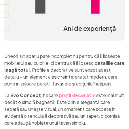
E
Ani de experiență
Uneori, un spațiu pare incomplet nu pentru că îi lipsește
mobilierul sau culorile, ci pentru că îi lipsesc
detaliile care
leagă totul
. Profilele decorative sunt exact acest
detaliu – un element clasic reinterpretat modern, care
pune în valoare pereții, tavanele și colțurile încăperii.
La
Evo Concept
, fiecare
profil decorativ
este mai mult
decât o simplă baghetă. Este o linie elegantă care
separă sau unește vizual, un ornament care scoate în
evidență o tencuială decorativă sau un tapet, o cornișă
care adaugă noblețe unui tavan simplu.