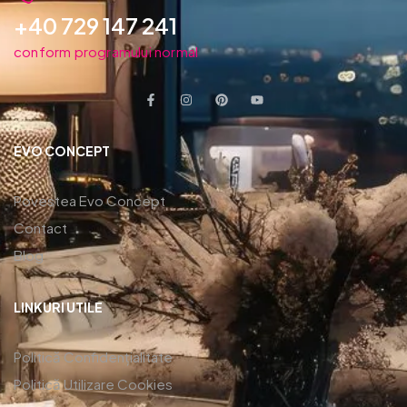
+40 729 147 241
conform programului normal
EVO CONCEPT
Povestea Evo Concept
Contact
Blog
LINKURI UTILE
Politică Confidențialitate
Politică Utilizare Cookies