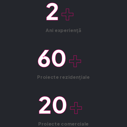
2
+
Ani experiență
60
+
Proiecte rezidențiale
20
+
Proiecte comerciale