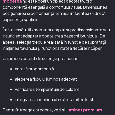
moderna
nu este doar un obiect decorativ, ci o
componentă esențială a confortului vizual. Dimensiunea,
poziționarea și performanța tehnică influențează direct
experiența spațiului.
Într-o casă, utilizarea unor corpuri supradimensionate sau
insuficient adaptate poate crea dezechilibru vizual. De
aceea, selecția trebuie realizată în funcție de suprafață,
înălțimea tavanului și funcționalitatea fiecărei încăperi.
Un proces corect de selecție presupune:
analiză proporțională
alegerea fluxului luminos adecvat
verificarea temperaturii de culoare
integrarea armonioasă în stilul arhitectural
Pentru întreaga categorie, vezi și
iluminat premium