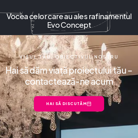
Vocea celor care au ales rafinamentul
Evo Concept
VISUL TĂU, OBIECTIVUL NOSTRU
Hai să dăm viață proiectului tău –
contactează-ne acum
HAI SĂ DISCUTĂM