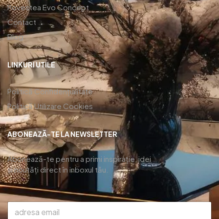
Povestea Evo Concept
Contact
Blog
LINKURI UTILE
Politică Confidențialitate
Politică Utilizare Cookies
ABONEAZĂ-TE LA NEWSLETTER
Abonează-te pentru a primi inspirație, idei
și noutăți direct în inboxul tău.