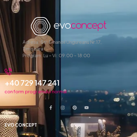
Adresa: Str. Emanoil Ungureanu Nr.17,
Timișoara
Program: Lu – Vi: 09:00 – 18:00
+40 729 147 241
conform programului normal
EVO CONCEPT