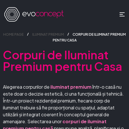
HOME PAGE
ILUMINAT PREMIUM
CORPURI DE ILUMINAT PREMIUM
PENTRU CASA
Corpuri de Iluminat
Premium pentru Casa
Alegerea corpurilor de
iluminat premium
într-o casă nu
este doar o decizie estetică, ci una funcțională și tehnică.
Într-un proiect rezidențial premium, fiecare corp de
iluminat trebuie să fie proporțional cu spațiul, adaptat
utilizării și integrat coerent în conceptul general de
amenajare. Selectarea unor
corpuri de iluminat
premium pentru casă
presupune analiză, planificare și o