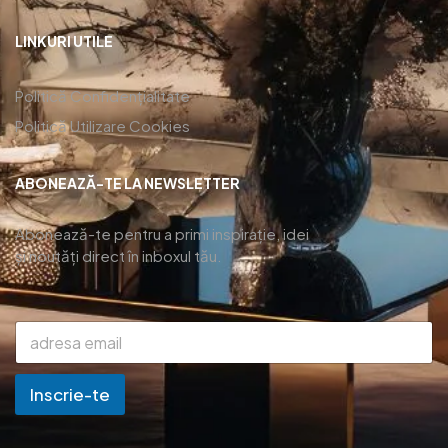
LINKURI UTILE
Politică Confidențialitate
Politică Utilizare Cookies
ABONEAZĂ-TE LA NEWSLETTER
Abonează-te pentru a primi inspirație, idei
și noutăți direct în inboxul tău.
Inscrie-te