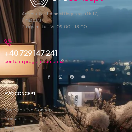
Adresa: Str. Emanoil Ungureanu Nr.17,
Timișoara
Program: Lu – Vi: 09:00 – 18:00
+40 729 147 241
conform programului normal
EVO CONCEPT
Povestea Evo Concept
Contact
Blog