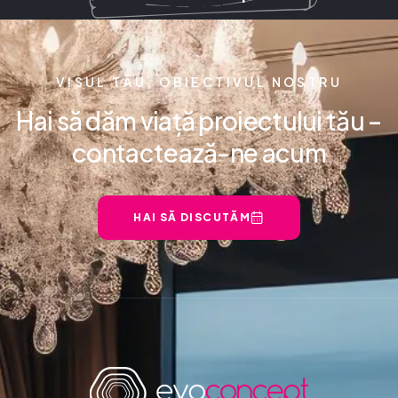
VISUL TĂU, OBIECTIVUL NOSTRU
Hai să dăm viață proiectului tău –
contactează-ne acum
HAI SĂ DISCUTĂM