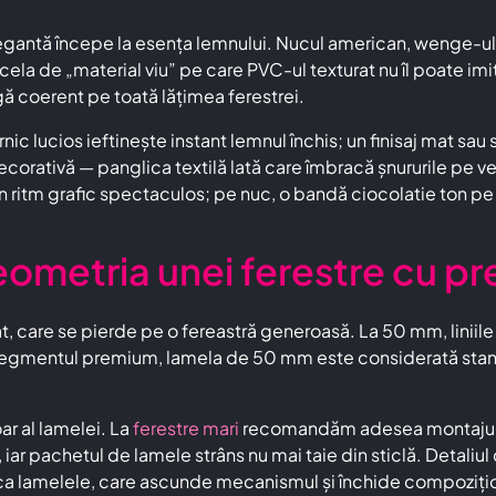
legantă începe la esența lemnului. Nucul american, wenge-ul 
cela de „material viu” pe care PVC-ul texturat nu îl poate imi
rgă coerent pe toată lățimea ferestrei.
nic lucios ieftinește instant lemnul închis; un finisaj mat sau 
decorativă — panglica textilă lată care îmbracă șnururile pe v
itm grafic spectaculos; pe nuc, o bandă ciocolatie ton pe to
geometria unei ferestre cu p
 care se pierde pe o fereastră generoasă. La 50 mm, liniile o
egmentul premium, lamela de 50 mm este considerată standar
oar al lamelei. La
ferestre mari
recomandăm adesea montajul pe 
 iar pachetul de lamele strâns nu mai taie din sticlă. Detaliu
 ca lamelele, care ascunde mecanismul și închide compozițio