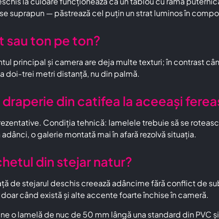
eschis la culoare funcționează ca un tablou cu ramă puternic
 se suprapun — păstrează cel puțin un strat luminos în compoz
t sau ton pe ton?
ul principal și camera are deja multe texturi; în contrast când
oi-trei metri distanță, nu din palmă.
i draperie din catifea la aceeași ferea
zentative. Condiția tehnică: lamelele trebuie să se rotească 
n adânci, o galerie montată mai în afară rezolvă situația.
etul din stejar natur?
ață de stejarul deschis creează adâncime fără conflict de su
 doar când există și alte accente foarte închise în cameră.
ne o lamelă de nuc de 50 mm lângă una standard din PVC și d