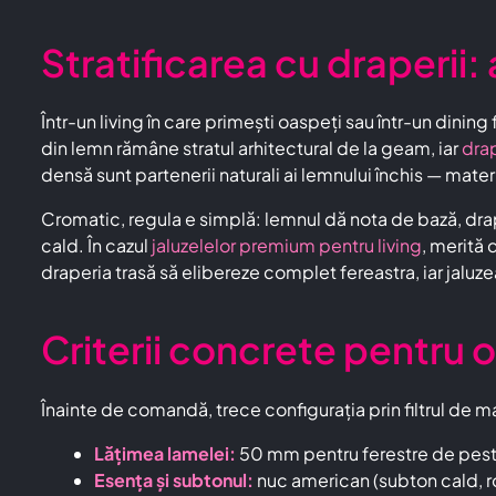
Stratificarea cu draperii
Într-un living în care primești oaspeți sau într-un dinin
din lemn rămâne stratul arhitectural de la geam, iar
dra
densă sunt partenerii naturali ai lemnului închis — materi
Cromatic, regula e simplă: lemnul dă nota de bază, drap
cald. În cazul
jaluzelelor premium pentru living
, merită 
draperia trasă să elibereze complet fereastra, iar jaluze
Criterii concrete pentru 
Înainte de comandă, trece configurația prin filtrul de mai
Lățimea lamelei:
50 mm pentru ferestre de peste
Esența și subtonul:
nuc american (subton cald, ro