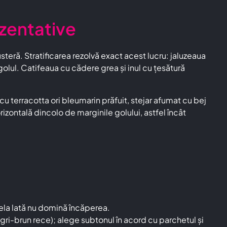
ezentative
steră. Stratificarea rezolvă exact acest lucru: jaluzeaua
lul. Catifeaua cu cădere grea și inul cu țesătură
 terracotta ori bleumarin prăfuit, stejar afumat cu bej
izontală dincolo de marginile golului, astfel încât
ela lată nu domină încăperea.
gri-brun rece); alege subtonul în acord cu parchetul și