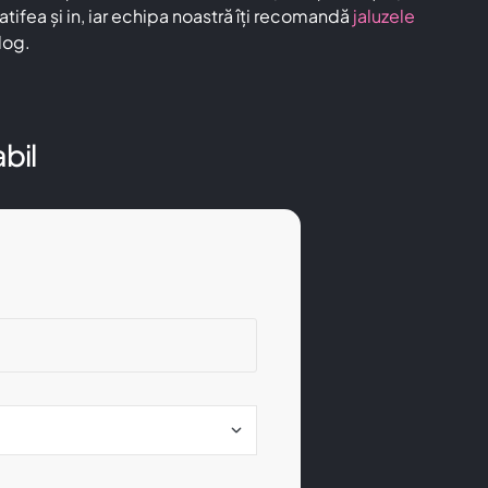
fea și in, iar echipa noastră îți recomandă
jaluzele
log.
bil