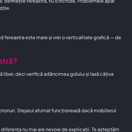
ă: definește fereastra, nu o închide. Problemele apar
iție.
 fereastra este mare și vrei o verticalitate grafică — de
stră?
liber, deci verifică adâncimea golului și lasă câțiva
btonuri. Stejarul afumat funcționează dacă mobilierul
iferența nu mai are nevoie de explicații. Te așteptăm