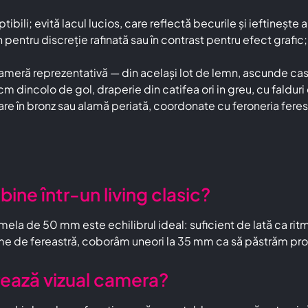
ibili; evită lacul lucios, care reflectă becurile și ieftinește
pentru discreție rafinată sau în contrast pentru efect grafi
ameră reprezentativă — din același lot de lemn, ascunde cas
 dincolo de gol, draperie din catifea ori in greu, cu falduri c
are în bronz sau alamă periată, coordonate cu feroneria feres
bine într-un living clasic?
amela de 50 mm este echilibrul ideal: suficient de lată ca rit
ime de fereastră, coborâm uneori la 35 mm ca să păstrăm pro
rează vizual camera?