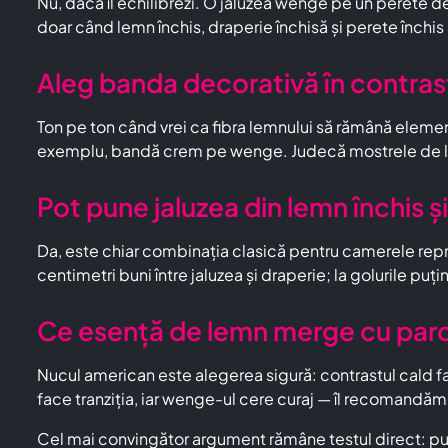
Nu, dacă îl echilibrezi. O jaluzea wenge pe un perete d
doar când lemn închis, draperie închisă și perete închis
Aleg banda decorativă în contras
Ton pe ton când vrei ca fibra lemnului să rămână element
exemplu, bandă crem pe wenge. Judecă mostrele de la d
Pot pune jaluzea din lemn închis ș
Da, este chiar combinația clasică pentru camerele repre
centimetri buni între jaluzea și draperie; la golurile puți
Ce esență de lemn merge cu parch
Nucul american este alegerea sigură: contrastul cald f
face tranziția, iar wenge-ul cere curaj — îl recomandăm
Cel mai convingător argument rămâne testul direct: pu