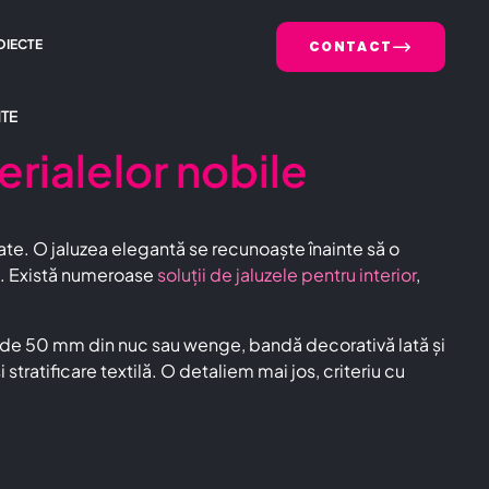
OIECTE
CONTACT
TE
rialelor nobile
late. O jaluzea elegantă se recunoaște înainte să o
ept. Există numeroase
soluții de jaluzele pentru interior
,
 de 50 mm din nuc sau wenge, bandă decorativă lată și
stratificare textilă. O detaliem mai jos, criteriu cu