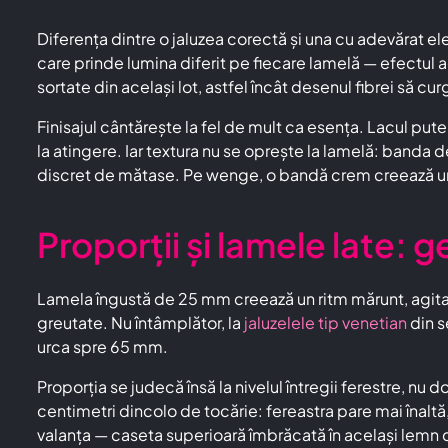
Diferența dintre o jaluzea corectă și una cu adevărat e
care prinde lumina diferit pe fiecare lamelă — efectul a
sortate din același lot, astfel încât desenul fibrei să cu
Finisajul cântărește la fel de mult ca esența. Lacul puter
la atingere. Iar textura nu se oprește la lamelă: banda 
discret de mătase. Pe wenge, o bandă crem creează un r
Proporții și lamele late: 
Lamela îngustă de 25 mm creează un ritm mărunt, agitat,
greutate. Nu întâmplător, la
jaluzelele tip venetian
din s
urca spre 65 mm.
Proporția se judecă însă la nivelul întregii ferestre, nu d
centimetri dincolo de tocărie: fereastra pare mai înaltă,
valanța — caseta superioară îmbrăcată în același lemn