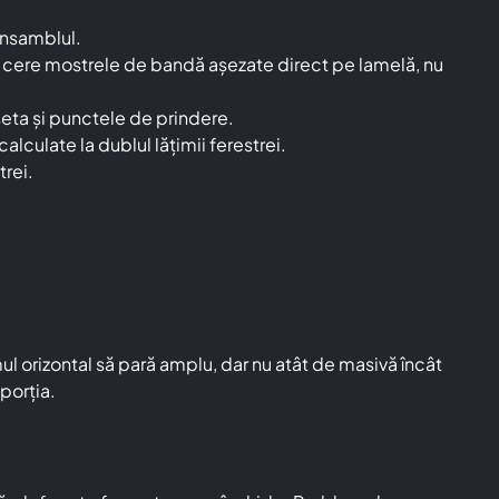
 ansamblul.
c; cere mostrele de bandă așezate direct pe lamelă, nu
eta și punctele de prindere.
alculate la dublul lățimii ferestrei.
trei.
mul orizontal să pară amplu, dar nu atât de masivă încât
porția.