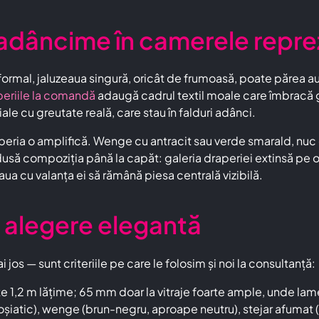
: adâncime în camerele repr
g formal, jaluzeaua singură, oricât de frumoasă, poate părea au
periile la comandă
adaugă cadrul textil moale care îmbracă go
ale cu greutate reală, care stau în falduri adânci.
eria o amplifică. Wenge cu antracit sau verde smarald, nuc cu
dusă compoziția până la capăt: galeria draperiei extinsă pe or
aua cu valanța ei să rămână piesa centrală vizibilă.
o alegere elegantă
 jos — sunt criteriile pe care le folosim și noi la consultanță:
 1,2 m lățime; 65 mm doar la vitraje foarte ample, unde lam
șiatic), wenge (brun-negru, aproape neutru), stejar afumat (