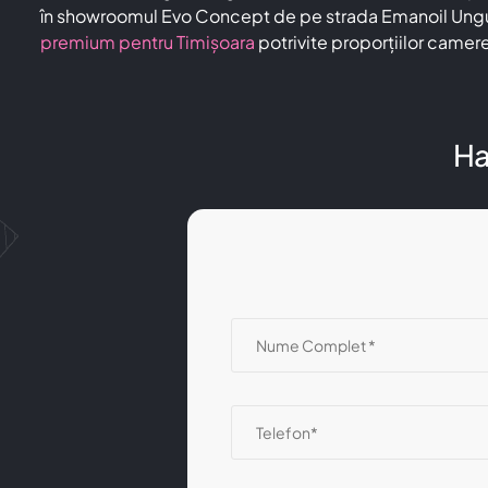
în showroomul Evo Concept de pe strada Emanoil Ungurea
premium pentru Timișoara
potrivite proporțiilor camerei
Ha