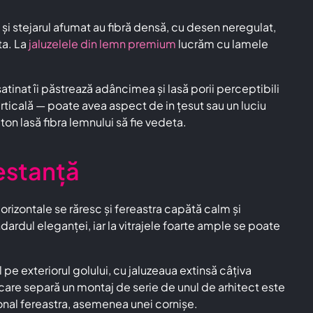
și stejarul afumat au fibră densă, cu desen neregulat,
ta. La
jaluzelele din lemn premium
lucrăm cu lamele
satinat îi păstrează adâncimea și lasă porii perceptibili
erticală — poate avea aspect de in țesut sau un luciu
n lasă fibra lemnului să fie vedeta.
restanță
rizontale se răresc și fereastra capătă calm și
dul eleganței, iar la vitrajele foarte ample se poate
exteriorul golului, cu jaluzeaua extinsă câțiva
l care separă un montaj de serie de unul de arhitect este
nal fereastra, asemenea unei cornișe.