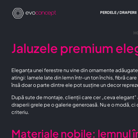
PERDELE / DRAPERII
H
Jaluzele premium eleg
Eleganța unei ferestre nu vine din ornamente adăugate, c
atingi: lamele late din lemn într-un ton închis, fibră ca
însă doar o parte dintre ele pot susține un decor reprez
După sute de montaje, clienții care cer „ceva elegant
draperii grele pe o galerie generoasă. Nu e o modă, ci o 
criteriu.
Materiale nobile: lemnul î