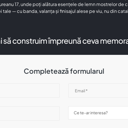
nu 17, unde poți alătura esențele de lemn mostrelor de cati
 tale — cu banda, valanța și finisajul alese pe viu, nu din cata
i să construim împreună ceva memora
Completează formularul