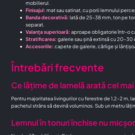
mobilierul.
Finisajul:
mat sau satinat, cu porii lemnului percept
Banda decorativă:
lată de 25–38 mm, ton pe ton 
separat.
Valanța superioară:
aproape obligatorie într-o c
Stratificarea:
galerie sau șină extinsă cu 20–30 cm
Accesoriile:
capete de galerie, cârlige și lănțișo
Întrebări frecvente
Ce lățime de lamelă arată cel mai 
Pentru majoritatea livingurilor cu ferestre de 1,2–2 m, l
pachetul strâns să devină voluminos. Sub un metru lăț
Lemnul în tonuri închise nu micșo