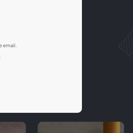
e email.
t