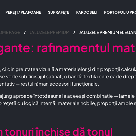
PEREȚI / PLAFOANE
SUPRAFEȚE
PARDOSELI
PORTOFOLIU PR
OME PAGE
JALUZELE PREMIUM
JALUZELE PREMIUM ELEGAN
ante: rafinamentul mate
i din greutatea vizuală a materialelor și din proporții calcu
re se vede sub finisajul satinat, o bandă textilă care cade dr
entativ — restul rămân accesorii funcționale.
” ajung aproape întotdeauna la aceeași combinație — lamele
rețetă cu logică internă: materiale nobile, proporții ample și 
n tonuri închise dă tonul