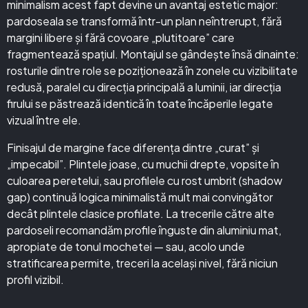
minimalism acest fapt devine un avantaj estetic major:
pardoseala se transformă într-un plan neîntrerupt, fără
margini libere și fără covoare „plutitoare” care
fragmentează spațiul. Montajul se gândește însă dinainte:
rosturile dintre role se poziționează în zonele cu vizibilitate
redusă, paralel cu direcția principală a luminii, iar direcția
firului se păstrează identică în toate încăperile legate
vizual între ele.
Finisajul de margine face diferența dintre „curat” și
„impecabil”. Plintele joase, cu muchii drepte, vopsite în
culoarea peretelui, sau profilele cu rost umbrit (shadow
gap) continuă logica minimalistă mult mai convingător
decât plintele clasice profilate. La trecerile către alte
pardoseli recomandăm profile înguste din aluminiu mat,
apropiate de tonul mochetei — sau, acolo unde
stratificarea permite, treceri la același nivel, fără niciun
profil vizibil.