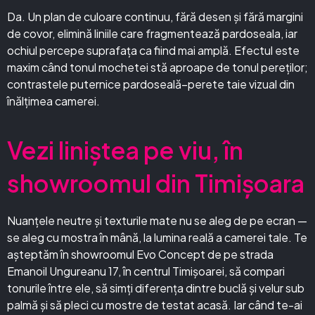
Da. Un plan de culoare continuu, fără desen și fără margini
de covor, elimină liniile care fragmentează pardoseala, iar
ochiul percepe suprafața ca fiind mai amplă. Efectul este
maxim când tonul mochetei stă aproape de tonul pereților;
contrastele puternice pardoseală–perete taie vizual din
înălțimea camerei.
Vezi liniștea pe viu, în
showroomul din Timișoara
Nuanțele neutre și texturile mate nu se aleg de pe ecran —
se aleg cu mostra în mână, la lumina reală a camerei tale. Te
așteptăm în showroomul Evo Concept de pe strada
Emanoil Ungureanu 17, în centrul Timișoarei, să compari
tonurile între ele, să simți diferența dintre buclă și velur sub
palmă și să pleci cu mostre de testat acasă. Iar când te-ai