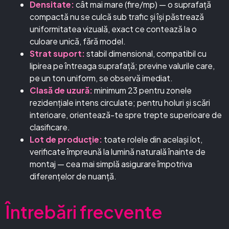
Densitate:
cât mai mare (fire/mp) — o suprafață
compactă nu se culcă sub trafic și își păstrează
uniformitatea vizuală, exact ce contează la o
culoare unică, fără model.
Strat suport:
stabil dimensional, compatibil cu
lipirea pe întreaga suprafață; previne valurile care,
pe un ton uniform, se observă imediat.
Clasă de uzură:
minimum 23 pentru zonele
rezidențiale intens circulate; pentru holuri și scări
interioare, orientează-te spre trepte superioare de
clasificare.
Lot de producție:
toate rolele din același lot,
verificate împreună la lumină naturală înainte de
montaj — cea mai simplă asigurare împotriva
diferențelor de nuanță.
Întrebări frecvente