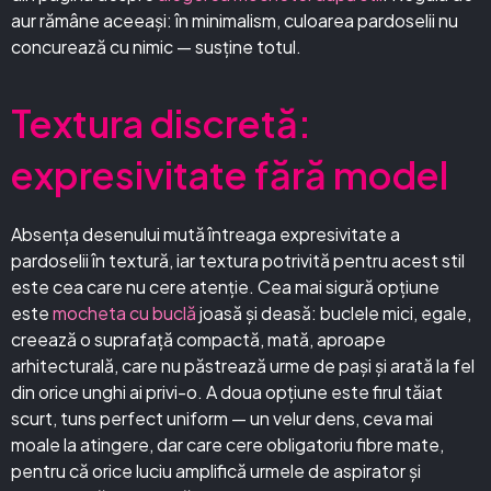
aur rămâne aceeași: în minimalism, culoarea pardoselii nu
concurează cu nimic — susține totul.
Textura discretă:
expresivitate fără model
Absența desenului mută întreaga expresivitate a
pardoselii în textură, iar textura potrivită pentru acest stil
este cea care nu cere atenție. Cea mai sigură opțiune
este
mocheta cu buclă
joasă și deasă: buclele mici, egale,
creează o suprafață compactă, mată, aproape
arhitecturală, care nu păstrează urme de pași și arată la fel
din orice unghi ai privi-o. A doua opțiune este firul tăiat
scurt, tuns perfect uniform — un velur dens, ceva mai
moale la atingere, dar care cere obligatoriu fibre mate,
pentru că orice luciu amplifică urmele de aspirator și