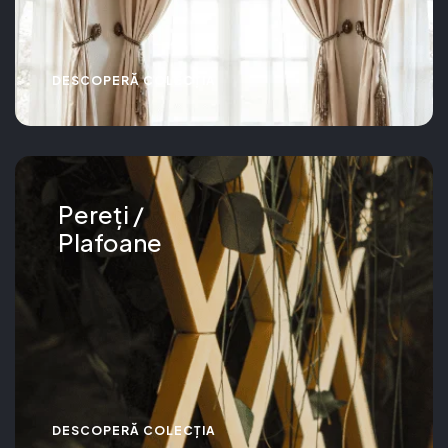
DESCOPERĂ COLECȚIA
Pereți /
Plafoane
DESCOPERĂ COLECȚIA