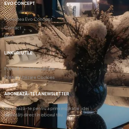
EVO CONCEPT
Povestea Evo Concept
Contact
Blog
LINKURI UTILE
Politică Confidențialitate
Politică Utilizare Cookies
ABONEAZĂ-TE LA NEWSLETTER
Abonează-te pentru a primi inspirație, idei
și noutăți direct în inboxul tău.