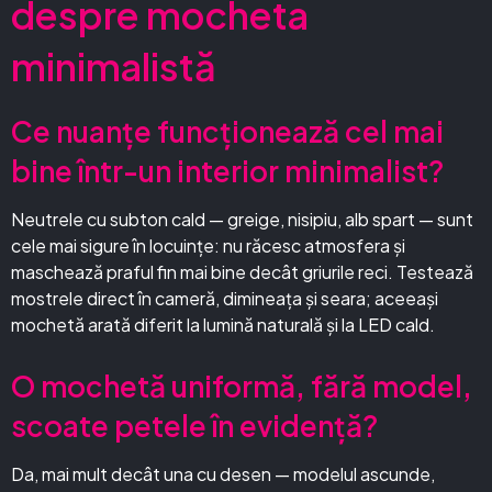
despre mocheta
minimalistă
Ce nuanțe funcționează cel mai
bine într-un interior minimalist?
Neutrele cu subton cald — greige, nisipiu, alb spart — sunt
cele mai sigure în locuințe: nu răcesc atmosfera și
maschează praful fin mai bine decât griurile reci. Testează
mostrele direct în cameră, dimineața și seara; aceeași
mochetă arată diferit la lumină naturală și la LED cald.
O mochetă uniformă, fără model,
scoate petele în evidență?
Da, mai mult decât una cu desen — modelul ascunde,