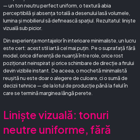
— un ton neutru perfect uniform, o textură abia
perceptibilă și absența totală a desenului lasă volumele,
lumina și mobilierul să definească spațiul. Rezultatul: liniște
vizuală sub picior.
Din experiența montajelor în interioare minimaliste, un lucru
este cert: acest stil iartă cel mai puțin. Pe o suprafață fără
model, orice diferență de nuanță între role, orice rost
poziționat neinspirat și orice schimbare de direcție a firului
devin vizibile instant. De aceea, o mochetă minimalistă
reușită nu este doar o alegere de culoare, ci o sumă de
decizii tehnice — de la lotul de producție până la felul în
care se termină marginea lângă perete.
Liniște vizuală: tonuri
neutre uniforme, fără