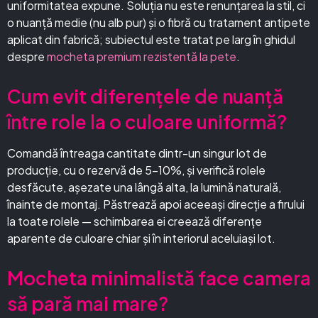
uniformitatea expune. Soluția nu este renunțarea la stil, ci
o nuanță medie (nu alb pur) și o fibră cu tratament antipete
aplicat din fabrică; subiectul este tratat pe larg în ghidul
despre
mocheta premium rezistentă la pete
.
Cum evit diferențele de nuanță
între role la o culoare uniformă?
Comandă întreaga cantitate dintr-un singur lot de
producție, cu o rezervă de 5–10%, și verifică rolele
desfăcute, așezate una lângă alta, la lumină naturală,
înainte de montaj. Păstrează apoi aceeași direcție a firului
la toate rolele — schimbarea ei creează diferențe
aparente de culoare chiar și în interiorul aceluiași lot.
Mocheta minimalistă face camera
să pară mai mare?