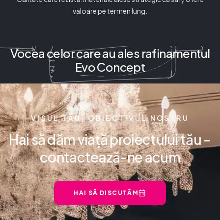
valoare pe termen lung.
Vocea celor care au ales rafinamentul
Evo Concept
VISUL TĂU, OBIECTIVUL NOSTRU
Hai să dăm viață proiectului tău –
contactează-ne acum
HAI SĂ DISCUTĂM