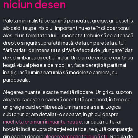
niciun desen
Paleta minimalistă se sprijină pe neutre: greige, gri deschis,
alb cald, taupe, nisipiu. Important nu este însă doar tonul
ales, ci uniformitatea lui — mocheta trebuie să se citească
drept o singură suprafață mată, de la un perete la altul,
fără variații de intensitate și fără efectul de „dungare” dat
de schimbarea direcției firului. Un plan de culoare continuu
leagă vizual piesele de mobilier, face pereții să pară mai
înalți și lasă lumina naturală să modeleze camera, nu
pardoseala.
Alegerea nuanței exacte merită răbdare. Un gri cu subton
albastru răcește o cameră orientată spre nord, în timp ce
un greige cald echilibrează lumina rece a serii. Logica
subtonurilor am detaliat-o separat, în ghidul despre
mocheta premium în nuanțe neutre
; iar dacă nu te-ai
hotărât încă asupra direcției estetice, te ajută comparația
din pagina despre
alegerea mochetei după stil
. Regula de