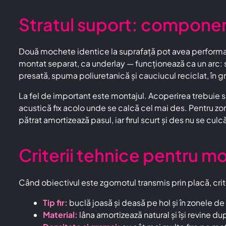
Stratul suport: componen
Două mochete identice la suprafață pot avea performan
montat separat, ca underlay — funcționează ca un arc: s
presată, spuma poliuretanică și cauciucul reciclat, în
La fel de important este montajul. Acoperirea trebuie să
acustică fix acolo unde se calcă cel mai des. Pentru z
pătrat amortizează pasul, iar firul scurt și des nu se culc
Criterii tehnice pentru m
Când obiectivul este zgomotul transmis prin placă, crite
Tip fir:
buclă joasă și deasă pe hol și în zonele de 
Material:
lâna amortizează natural și își revine d