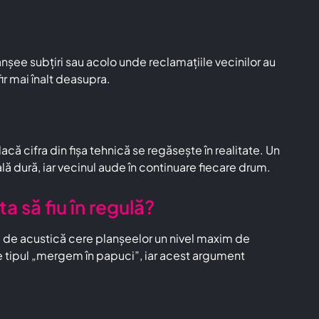
nșee subțiri sau acolo unde reclamațiile vecinilor au
ir mai înalt deasupra.
că cifra din fișa tehnică se regăsește în realitate. Un
ă dură, iar vecinul aude în continuare fiecare drum.
 să fiu în regulă?
ul de acustică cere planșeelor un nivel maxim de
 tipul „mergem în papuci”, iar acest argument