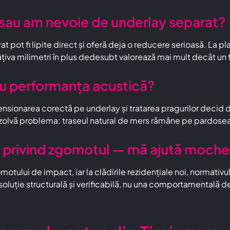
t sau am nevoie de underlay separat?
ot fi lipite direct și oferă deja o reducere serioasă. La pla
țiva milimetri în plus dedesubt valorează mai mult decât un f
u performanța acustică?
ensionarea corectă pe underlay și tratarea pragurilor decid da
ezolvă problema: traseul natural de mers rămâne pe pardoseal
 privind zgomotul — mă ajută mocheta
otului de impact, iar la clădirile rezidențiale noi, normativ
uție structurală și verificabilă, nu una comportamentală de