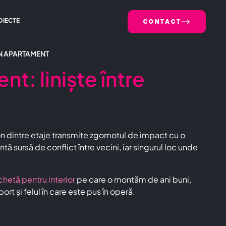
OIECTE
CONTACT
N APARTAMENT
: liniște între
eton dintre etaje transmite zgomotul de impact cu o
 sursă de conflict între vecini, iar singurul loc unde
hetă pentru interior
pe care o montăm de ani buni,
rt și felul în care este pus în operă.