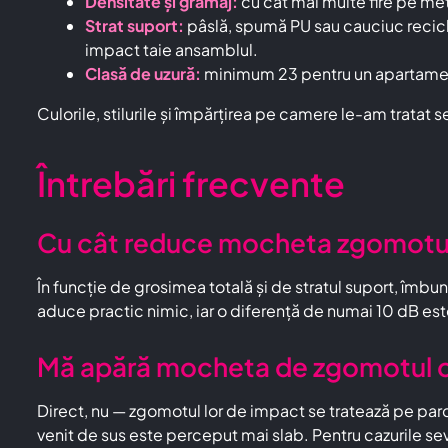
Densitate și gramaj:
cu cât mai multe fire pe met
Strat suport:
pâslă, spumă PU sau cauciuc recic
impact taie ansamblul.
Clasă de uzură:
minimum 23 pentru un apartament 
Culorile, stilurile și împărțirea pe camere le-am tratat
Întrebări frecvente
Cu cât reduce mocheta zgomotul d
În funcție de grosimea totală și de stratul suport, îmbu
aduce practic nimic, iar o diferență de numai 10 dB es
Mă apără mocheta de zgomotul car
Direct, nu — zgomotul lor de impact se tratează pe pard
venit de sus este perceput mai slab. Pentru cazurile sev