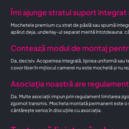
Îmi ajunge stratul suport integra
Mochetele premium cu strat de pâslă sau spumă integrat p
apărut deja, underlay-ul separat merită întotdeauna: câ
Contează modul de montaj pentr
Da, decisiv. Acoperirea integrală, lipirea uniformă sau t
covor liber în mijlocul camerei nu este mochetă și nu r
Asociația noastră are regulament
Da. Multe asociații impun prin regulament limitarea zgom
zgomot transmis. Mocheta montată permanent este o sol
cântărește serios în discuțiile cu asociația.