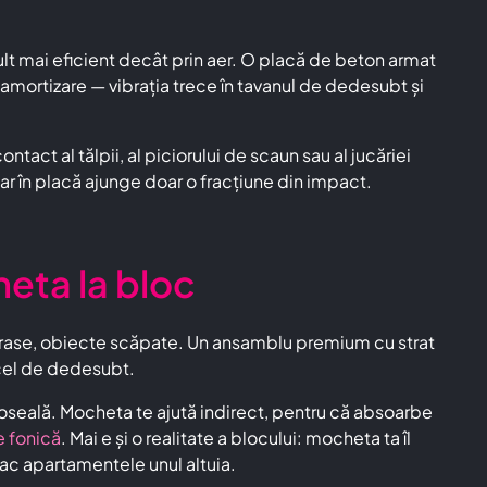
mult mai eficient decât prin aer. O placă de beton armat
amortizare — vibrația trece în tavanul de dedesubt și
act al tălpii, al piciorului de scaun sau al jucăriei
iar în placă ajunge doar o fracțiune din impact.
eta la bloc
 trase, obiecte scăpate. Un ansamblu premium cu strat
 cel de dedesubt.
rdoseală. Mocheta te ajută indirect, pentru că absoarbe
e fonică
. Mai e și o realitate a blocului: mocheta ta îl
 fac apartamentele unul altuia.