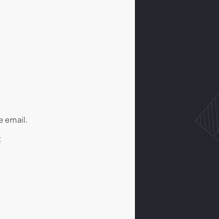
e email.
t