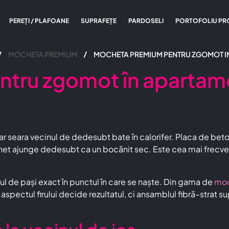
PEREȚI / PLAFOANE
SUPRAFEȚE
PARDOSELI
PORTOFOLIU PR
MOCHETA PREMIUM
MOCHETA PREMIUM PENTRU ZGOMOT I
ru zgomot în apartament
ă, iar seara vecinul de dedesubt bate în calorifer. Placa de b
het ajunge dedesubt ca un bocănit sec. Este cea mai frecventă
 de pași exact în punctul în care se naște. Din gama de
moc
ectul firului decide rezultatul, ci ansamblul fibră–strat supo