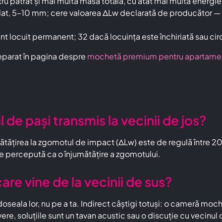
ru pătrat și mai multă masă totală, cu atât mai multă energie
lat, 5–10 mm; cere valoarea ΔLw declarată de producător — 
locuit permanent; 32 dacă locuința este închiriată sau circ
 separat în pagina despre
mochetă premium pentru apartame
e pași transmis la vecinii de jos?
nătățirea la zgomotul de impact (ΔLw) este de regulă între 20 
te percepută ca o înjumătățire a zgomotului.
e vine de la vecinii de sus?
oseala lor, nu pe a ta. Indirect câștigi totuși: o cameră mo
ere, soluțiile sunt un tavan acustic sau o discuție cu vecinu