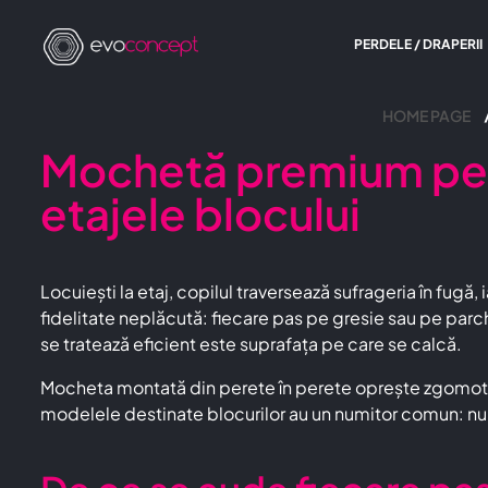
PERDELE / DRAPERII
HOME PAGE
Mochetă premium pent
etajele blocului
Locuiești la etaj, copilul traversează sufrageria în fug
fidelitate neplăcută: fiecare pas pe gresie sau pe parc
se tratează eficient este suprafața pe care se calcă.
Mocheta montată din perete în perete oprește zgomotul
modelele destinate blocurilor au un numitor comun: nu asp