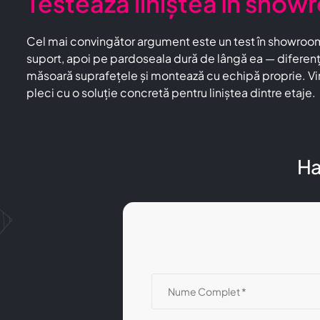
Testează liniștea în show
Cel mai convingător argument este un test în showroom
suport, apoi pe pardoseala dură de lângă ea — diferența
măsoară suprafețele și montează cu echipă proprie. V
pleci cu o soluție concretă pentru liniștea dintre etaje.
Ha