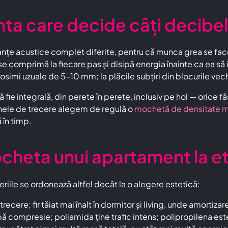
ta care decide câți decibeli
țe acustice complet diferite, pentru că munca grea se face
e comprimă la fiecare pas și disipă energia înainte ca ea să i
 grosimi uzuale de 5–10 mm; la plăcile subțiri din blocurile
 fie integrală, din perete în perete, inclusiv pe hol — orice
onele de trecere alegem de regulă o
mochetă de densitate 
ă în timp.
ocheta unui apartament la et
riile se ordonează altfel decât la o alegere estetică:
trecere; fir tăiat mai înalt în dormitor și living, unde amortiz
upă compresie; poliamida ține trafic intens; polipropilena est