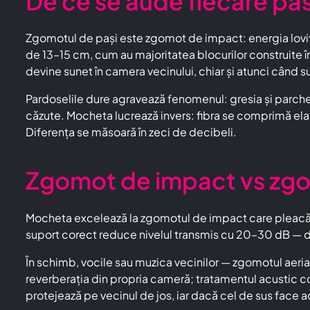
De ce se aude fiecare pas 
Zgomotul de pași este zgomot de impact: energia lovituri
de 13–15 cm, cum au majoritatea blocurilor construite 
devine sunet în camera vecinului, chiar și atunci când 
Pardoselile dure agravează fenomenul: gresia și parchetul
căzute. Mocheta lucrează invers: fibra se comprimă elasti
Diferența se măsoară în zeci de decibeli.
Zgomot de impact vs zgom
Mocheta excelează la zgomotul de impact care pleacă di
suport corect reduce nivelul transmis cu 20–30 dB — d
În schimb, vocile sau muzica vecinilor — zgomotul aeria
reverberația din propria cameră; tratamentul acustic c
protejează pe vecinul de jos, iar dacă cel de sus face ace