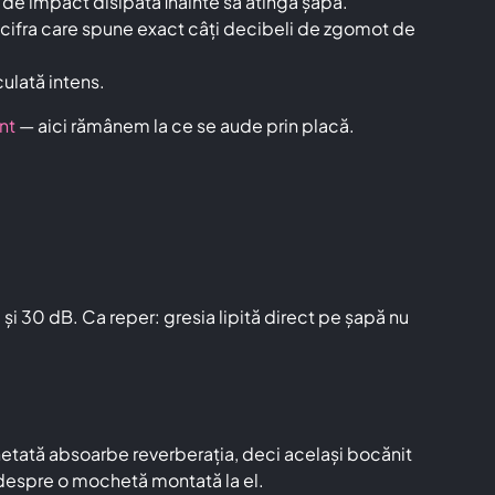
 de impact disipată înainte să atingă șapa.
cifra care spune exact câți decibeli de zgomot de
ulată intens.
nt
— aici rămânem la ce se aude prin placă.
și 30 dB. Ca reper: gresia lipită direct pe șapă nu
chetată absoarbe reverberația, deci același bocănit
l despre o mochetă montată la el.