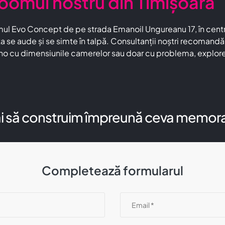
roomul nostru din Timișoara
ul Evo Concept de pe strada Emanoil Ungureanu 17, în centru
 se aude și se simte în talpă. Consultanții noștri recomandă 
ino cu dimensiunile camerelor sau doar cu problema, explo
i să construim împreună ceva memora
Completează formularul