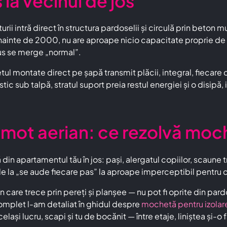
la vecinul de jos
i intră direct în structura pardoselii și circulă prin beton 
înainte de 2000, nu are aproape nicio capacitate proprie de 
sus se merge „normal”.
 montate direct pe șapă transmit plăcii, integral, fiecare cont
c sub talpă, stratul suport preia restul energiei și o disipă, 
ot aerian: ce rezolvă moch
n apartamentul tău în jos: pași, alergatul copiilor, scaune
e la „se aude fiecare pas” la aproape imperceptibil pentru
n care trece prin pereți și planșee — nu pot fi oprite din pa
omplet l-am detaliat în ghidul despre
mochetă pentru izolar
lași lucru, scapi și tu de bocănit — între etaje, liniștea și-o