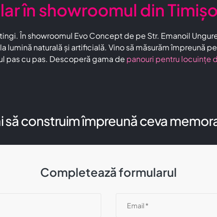
r în showroomul din Timiș
 atingi. În showroomul Evo Concept de pe Str. Emanoil Ungur
a lumină naturală și artificială. Vino să măsurăm împreună per
ajul pas cu pas. Descoperă gama de
panouri pentru locuințe 
i să construim împreună ceva memora
Completează formularul