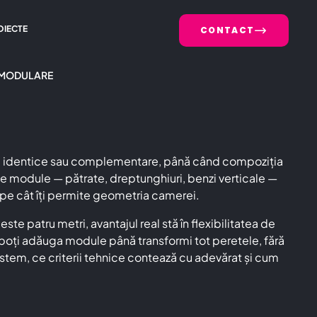
OIECTE
CONTACT
 MODULARE
tele identice sau complementare, până când compoziția
 de module — pătrate, dreptunghiuri, benzi verticale —
os pe cât îți permite geometria camerei.
 patru metri, avantajul real stă în flexibilitatea de
, poți adăuga module până transformi tot peretele, fără
istem, ce criterii tehnice contează cu adevărat și cum