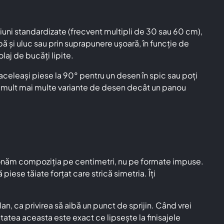
uni standardizate (frecvent multipli de 30 sau 60 cm),
ă și uluc sau prin suprapunere ușoară, în funcție de
laj de bucăți lipite.
 aceleași piese la 90° pentru un desen în spic sau poți
ră mult mai multe variante de desen decât un panou
nsionăm compoziția pe centimetri, nu pe formate impuse.
ese tăiate forțat care strică simetria. Îți
n, ca privirea să aibă un punct de sprijin. Când vrei
itatea aceasta este exact ce lipsește la finisajele