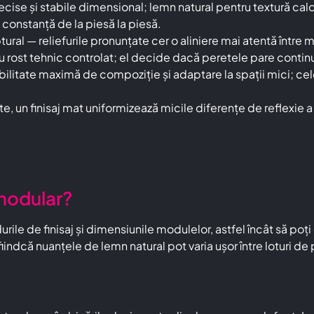
ecise și stabile dimensional; lemn natural pentru textură cal
constanță de la piesă la piesă.
ptural — reliefurile pronunțate cer o aliniere mai atentă între
au rost tehnic controlat; el decide dacă peretele pare continuu
bilitate maximă de compoziție și adaptare la spații mici; cel
e, un finisaj mat uniformizează micile diferențe de reflexie a 
 modular?
rile de finisaj și dimensiunile modulelor, astfel încât să po
iindcă nuanțele de lemn natural pot varia ușor între loturi de