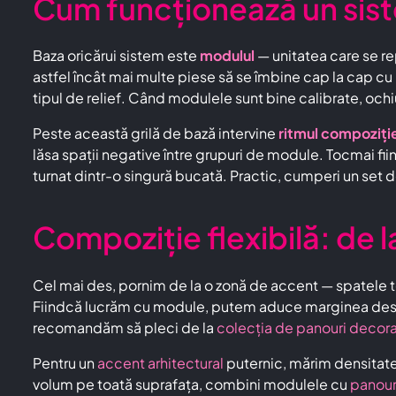
Cum funcționează un sis
Baza oricărui sistem este
modulul
— unitatea care se re
astfel încât mai multe piese să se îmbine cap la cap cu
tipul de relief. Când modulele sunt bine calibrate, ochi
Peste această grilă de bază intervine
ritmul compoziți
lăsa spații negative între grupuri de module. Tocmai f
turnat dintr-o singură bucată. Practic, cumperi un set d
Compoziție flexibilă: de l
Cel mai des, pornim de la o zonă de accent — spatele t
Fiindcă lucrăm cu module, putem aduce marginea desenului
recomandăm să pleci de la
colecția de panouri decora
Pentru un
accent arhitectural
puternic, mărim densitatea
volum pe toată suprafața, combini modulele cu
panour