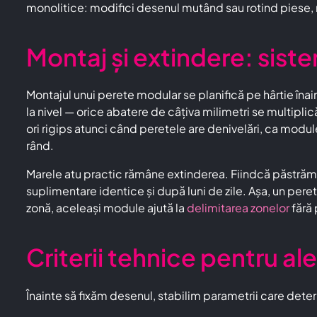
monolitice: modifici desenul mutând sau rotind piese, 
Montaj și extindere: sist
Montajul unui perete modular se planifică pe hârtie înain
la nivel — orice abatere de câțiva milimetri se multipli
ori rigips atunci când peretele are denivelări, ca modul
rând.
Marele atu practic rămâne extinderea. Fiindcă păstrăm 
suplimentare identice și după luni de zile. Așa, un per
zonă, aceleași module ajută la
delimitarea zonelor
fără 
Criterii tehnice pentru a
Înainte să fixăm desenul, stabilim parametrii care deter