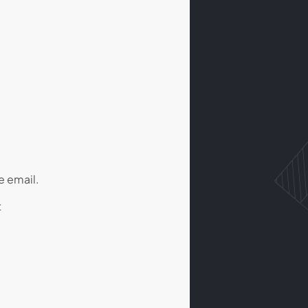
e email.
t