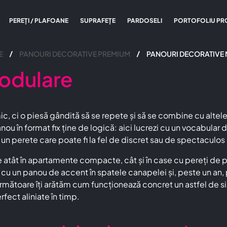
PEREȚI / PLAFOANE
SUPRAFEȚE
PARDOSELI
PORTOFOLIU PR
E
PANOURI DECORATIVE PREMIUM
PANOURI DECORATIVE
modulare
ic, ci o piesă gândită să se repete și să se combine cu al
ou în format fix ține de logică: aici lucrezi cu un vocabular
ste un perete care poate fi la fel de discret sau de spectacul
tât în apartamente compacte, cât și în case cu pereți de peste
e cu un panou de accent în spatele canapelei și, peste un an
următoare îți arătăm cum funcționează concret un astfel de s
fect aliniate în timp.