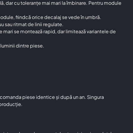
dă, dar cu toleranțe mai mari la îmbinare. Pentru module
 module, fiindcă orice decalaj se vede în umbră.
 sau ritmat de linii regulate.
e mari se montează rapid, dar limitează variantele de
luminii dintre piese.
ți comanda piese identice și după un an. Singura
 producție.