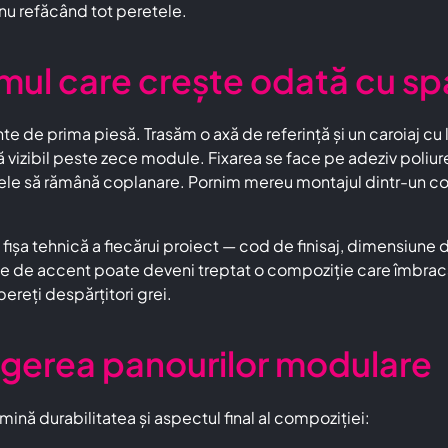
nu refăcând tot peretele.
emul care crește odată cu sp
te de prima piesă. Trasăm o axă de referință și un caroiaj cu 
că vizibil peste zece module. Fixarea se face pe adeziv poliur
ele să rămână coplanare. Pornim mereu montajul dintr-un colț de
fișa tehnică a fiecărui proiect — cod de finisaj, dimensiu
ete de accent poate deveni treptat o compoziție care îmbracă
pereți despărțitori grei.
legerea panourilor modulare
mină durabilitatea și aspectul final al compoziției: