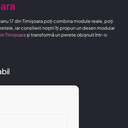
oara
eanu 17 din Timișoara poți combina module reale, poți
etele, iar consilierii noștri îți propun un desen modular
din Timișoara
și transformă un perete obișnuit într-o
bil