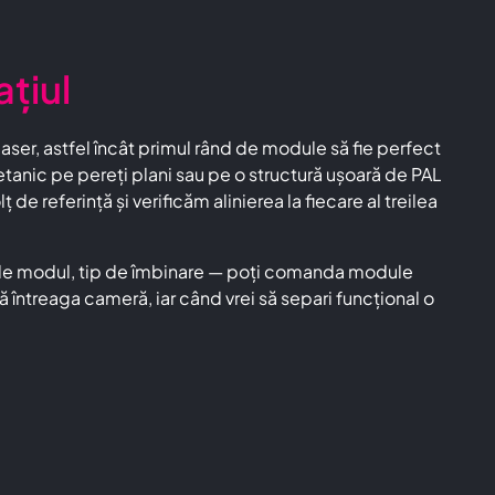
ațiul
laser, astfel încât primul rând de module să fie perfect
etanic pe pereți plani sau pe o structură ușoară de PAL
 referință și verificăm alinierea la fiecare al treilea
ne de modul, tip de îmbinare — poți comanda module
 întreaga cameră, iar când vrei să separi funcțional o