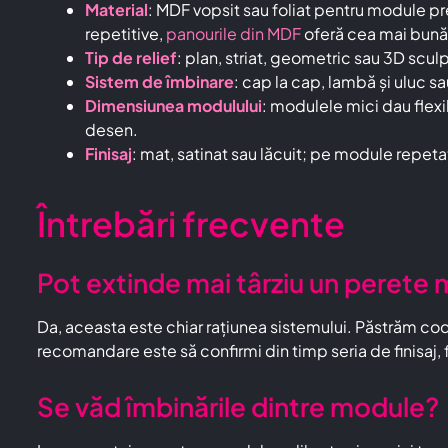
Material
: MDF vopsit sau foliat pentru module pr
repetitive,
panourile din MDF
oferă cea mai bună 
Tip de relief
: plan, striat, geometric sau 3D scul
Sistem de îmbinare
: cap la cap, lambă și uluc s
Dimensiunea modulului
: modulele mici dau flexi
desen.
Finisaj
: mat, satinat sau lăcuit; pe module repetat
Întrebări frecvente
Pot extinde mai târziu un perete
Da, aceasta este chiar rațiunea sistemului. Păstrăm codu
recomandare este să confirmi din timp seria de finisaj, f
Se văd îmbinările dintre module?