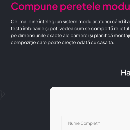
Compune peretele modula
Cel mai bine înțelegi un sistem modular atunci când îl
testa îmbinările și poți vedea cum se comportă relieful l
pe dimensiunile exacte ale camerei și planifică mont
compoziție care poate crește odată cu casa ta.
Ha