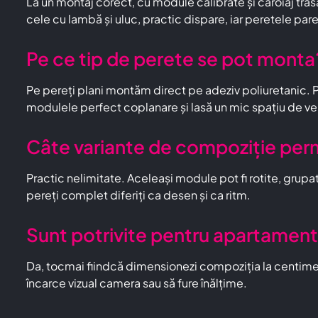
La un montaj corect, cu module calibrate și caroiaj trasa
cele cu lambă și uluc, practic dispare, iar peretele pare
Pe ce tip de perete se pot monta
Pe pereți plani montăm direct pe adeziv poliuretanic. Pe
modulele perfect coplanare și lasă un mic spațiu de ven
Câte variante de compoziție per
Practic nelimitate. Aceleași module pot fi rotite, grupa
pereți complet diferiți ca desen și ca ritm.
Sunt potrivite pentru apartament
Da, tocmai fiindcă dimensionezi compoziția la centimet
încarce vizual camera sau să fure înălțime.