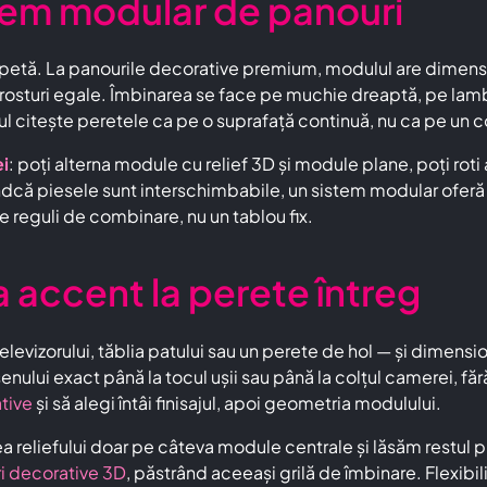
tem modular de panouri
petă. La panourile decorative premium, modulul are dimensi
 rosturi egale. Îmbinarea se face pe muchie dreaptă, pe lamb
ul citește peretele ca pe o suprafață continuă, nu ca pe un co
ei
: poți alterna module cu relief 3D și module plane, poți roti
iindcă piesele sunt interschimbabile, un sistem modular ofe
e reguli de combinare, nu un tablou fix.
a accent la perete întreg
elevizorului, tăblia patului sau un perete de hol — și dime
 exact până la tocul ușii sau până la colțul camerei, fără pi
tive
și să alegi întâi finisajul, apoi geometria modulului.
 reliefului doar pe câteva module centrale și lăsăm restul pla
i decorative 3D
, păstrând aceeași grilă de îmbinare. Flexibil