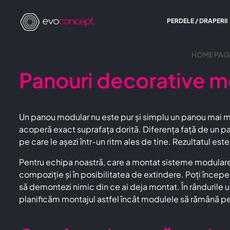
PERDELE / DRAPERII
HOME PAG
Panouri decorative 
Un panou modular nu este pur și simplu un panou mai m
acoperă exact suprafața dorită. Diferența față de un pan
pe care le așezi într-un ritm ales de tine. Rezultatul e
Pentru echipa noastră, care a montat sisteme modulare a
compoziție și în posibilitatea de extindere. Poți încep
să demontezi nimic din ce ai deja montat. În rândurile 
planificăm montajul astfel încât modulele să rămână per