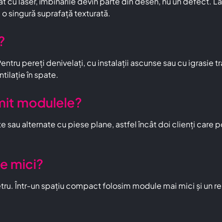
t cu laser, îmbinările devin parte din desen, nu un defect. La
 o singură suprafață texturată.
?
ntru pereți denivelați, cu instalații ascunse sau cu igrasie t
tilație în spate.
mit modulele?
te sau alternate cu piese plane, astfel încât doi clienți care
e mici?
ru. Într-un spațiu compact folosim module mai mici și un rel