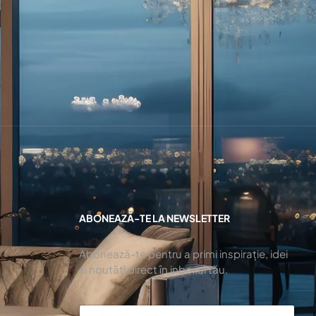
ABONEAZĂ-TE LA NEWSLETTER
Abonează-te pentru a primi inspirație, idei
și noutăți direct în inboxul tău.