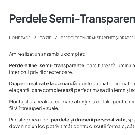
Perdele Semi-Transparen
HOME PAGE
TOATE
PERDELE SEMI-TRANSPARENTE ȘI DRAPER
Am realizat un ansamblu complet:
Perdele fine, semi-transparente
, care filtrează lumina
interiorul privirilor exterioare.
Draperii realizate la comandă
, confecționate din materia
elegantă, care completează perfect masa din lemn și s
Montajul s-a realizat cu mare atenție la detalii, pentru c
fără întreruperi vizuale.
Prin alegerea unor
perdele și draperii personalizate
, sp
devenind un loc potrivit atât pentru discuții formale, c