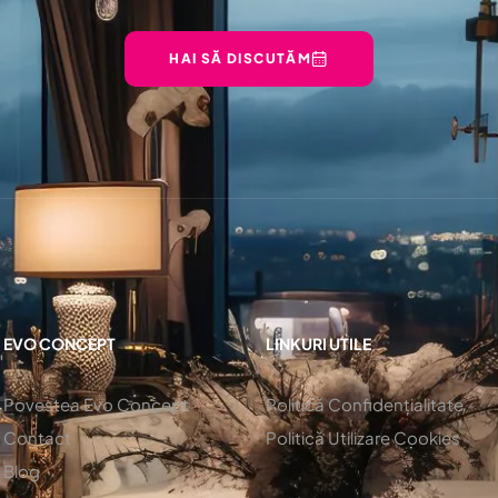
HAI SĂ DISCUTĂM
EVO CONCEPT
LINKURI UTILE
Povestea Evo Concept
Politică Confidențialitate
Contact
Politică Utilizare Cookies
Blog