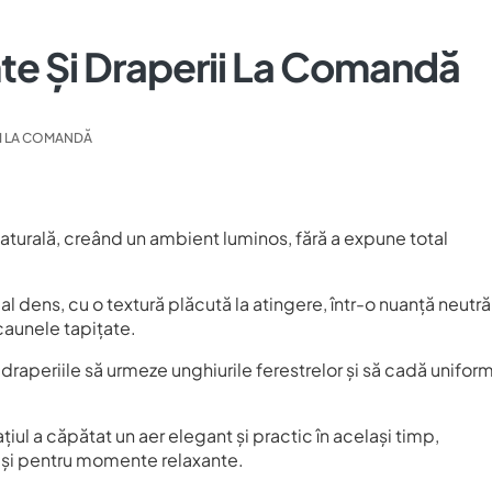
te Și Draperii La Comandă
II LA COMANDĂ
 naturală, creând un ambient luminos, fără a expune total
l dens, cu o textură plăcută la atingere, într-o nuanță neutră
caunele tapițate.
a draperiile să urmeze unghiurile ferestrelor și să cadă uniform
ațiul a căpătat un aer elegant și practic în același timp,
ât și pentru momente relaxante.