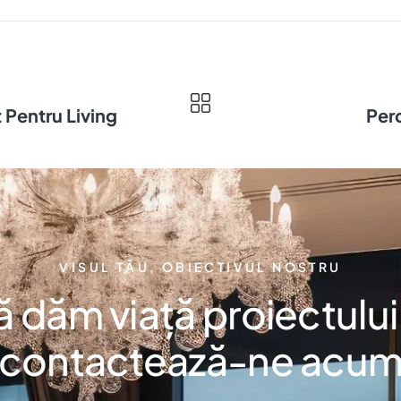
t Pentru Living
Perd
VISUL TĂU, OBIECTIVUL NOSTRU
ă dăm viață proiectului
contactează-ne acu