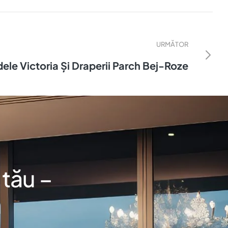
URMĂTOR
ele Victoria Și Draperii Parch Bej-Roze
 tău –
m