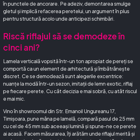
în punctele de ancorare. Pe adeziv, demontarea smulge
gletul și implică refacerea peretelui, un argument în plus
pentru structură acolo unde anticipezi schimbări.
Riscă riflajul să se demodeze în
cinci ani?
Lamela verticală vopsită într-un ton apropiat de pereți se
comportă ca un element de arhitectură și îmbătrânește
discret. Ce se demodează sunt alegerile excentrice:
nuanțe la modă într-un sezon, imitații de lemn exotic, riflaj
pe fiecare perete. Cu cât decizia e mai sobră, cu atât riscul
e mai mic.
Vino în showroomul din Str. Emanoil Ungureanu 17,
Timișoara, pune mâna pe lamelă, compară pasul de 25 mm
cu cel de 45 mm sub aceeași lumină și spune-ne ce perete
ai acasă. Facem măsurarea, îți arătăm unde riflajul merită și