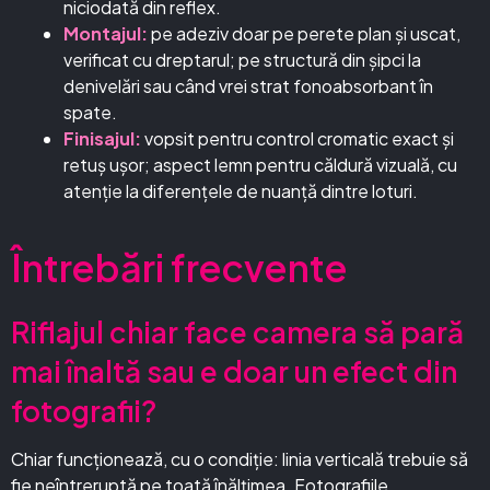
niciodată din reflex.
Montajul:
pe adeziv doar pe perete plan și uscat,
verificat cu dreptarul; pe structură din șipci la
denivelări sau când vrei strat fonoabsorbant în
spate.
Finisajul:
vopsit pentru control cromatic exact și
retuș ușor; aspect lemn pentru căldură vizuală, cu
atenție la diferențele de nuanță dintre loturi.
Întrebări frecvente
Riflajul chiar face camera să pară
mai înaltă sau e doar un efect din
fotografii?
Chiar funcționează, cu o condiție: linia verticală trebuie să
fie neîntreruptă pe toată înălțimea. Fotografiile