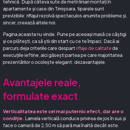
tehnică. După câteva sute de metri liniari montați în
apartamente și case din Timișoara, tiparele sunt
previzibile: riflajul rezolvă spectaculos anumite probleme și,
sincer, creează altele noi.
Pagina aceasta nu vinde. Pune pe aceeași masă ce câștigi
și ce plătești, ca să știi din start cu ce te împaci. Dacă ai
parcurs deja criteriile care despart
riflaje de calitate
de
execuțiile ieftine, aici găsești partea pe care majoritatea
prezentărilor o ocolește elegant: dezavantajele.
Avantajele reale,
formulate exact
Verticalitatea este cel mai puternic efect, dar are o
condiție.
Lamela verticală conduce privirea de jos în sus și
face o cameră de 2,50 m să pară mai înaltă decât este.