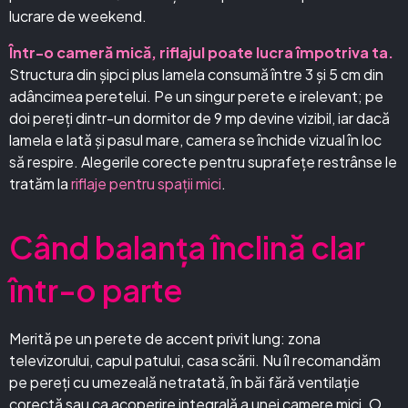
lucrare de weekend.
Într-o cameră mică, riflajul poate lucra împotriva ta.
Structura din șipci plus lamela consumă între 3 și 5 cm din
adâncimea peretelui. Pe un singur perete e irelevant; pe
doi pereți dintr-un dormitor de 9 mp devine vizibil, iar dacă
lamela e lată și pasul mare, camera se închide vizual în loc
să respire. Alegerile corecte pentru suprafețe restrânse le
tratăm la
riflaje pentru spații mici
.
Când balanța înclină clar
într-o parte
Merită pe un perete de accent privit lung: zona
televizorului, capul patului, casa scării. Nu îl recomandăm
pe pereți cu umezeală netratată, în băi fără ventilație
corectă sau ca acoperire integrală a unei camere mici. O