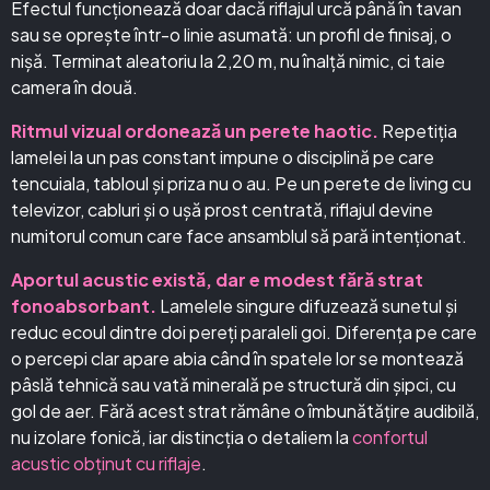
Efectul funcționează doar dacă riflajul urcă până în tavan
sau se oprește într-o linie asumată: un profil de finisaj, o
nișă. Terminat aleatoriu la 2,20 m, nu înalță nimic, ci taie
camera în două.
Ritmul vizual ordonează un perete haotic.
Repetiția
lamelei la un pas constant impune o disciplină pe care
tencuiala, tabloul și priza nu o au. Pe un perete de living cu
televizor, cabluri și o ușă prost centrată, riflajul devine
numitorul comun care face ansamblul să pară intenționat.
Aportul acustic există, dar e modest fără strat
fonoabsorbant.
Lamelele singure difuzează sunetul și
reduc ecoul dintre doi pereți paraleli goi. Diferența pe care
o percepi clar apare abia când în spatele lor se montează
pâslă tehnică sau vată minerală pe structură din șipci, cu
gol de aer. Fără acest strat rămâne o îmbunătățire audibilă,
nu izolare fonică, iar distincția o detaliem la
confortul
acustic obținut cu riflaje
.