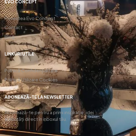
EVO CONCEPT
Povestea Evo Concept
Contact
Blog
LINKURI UTILE
Politică Confidențialitate
Politică Utilizare Cookies
ABONEAZĂ-TE LA NEWSLETTER
Abonează-te pentru a primi inspirație, idei
și noutăți direct în inboxul tău.