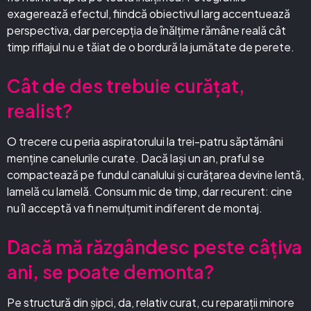
exagerează efectul, fiindcă obiectivul larg accentuează
perspectiva, dar percepția de înălțime rămâne reală cât
timp riflajul nu e tăiat de o bordură la jumătate de perete.
Cât de des trebuie curățat,
realist?
O trecere cu peria aspiratorului la trei-patru săptămâni
menține canelurile curate. Dacă lași un an, praful se
compactează pe fundul canalului și curățarea devine lentă,
lamelă cu lamelă. Consum mic de timp, dar recurent: cine
nu îl acceptă va fi nemulțumit indiferent de montaj.
Dacă mă răzgândesc peste câțiva
ani, se poate demonta?
Pe structură din șipci, da, relativ curat, cu reparații minore