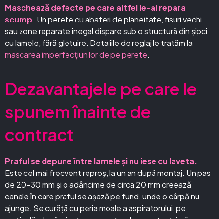
Maschează defecte pe care altfel le-ai repara
scump.
Un perete cu abateri de planeitate, fisuri vechi
sau zone reparate inegal dispare sub o structură din șipci
cu lamele, fără gletuire. Detaliile de reglaj le tratăm la
mascarea imperfecțiunilor de pe perete
.
Dezavantajele pe care le
spunem înainte de
contract
Praful se depune între lamele și nu iese cu laveta.
Este cel mai frecvent reproș, la un an după montaj. Un pas
de 20–30 mm și o adâncime de circa 20 mm creează
canale în care praful se așază pe fund, unde o cârpă nu
ajunge. Se curăță cu peria moale a aspiratorului, pe