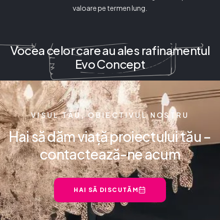
valoare pe termen lung.
Vocea celor care au ales rafinamentul
Evo Concept
VISUL TĂU, OBIECTIVUL NOSTRU
Hai să dăm viață proiectului tău –
contactează-ne acum
HAI SĂ DISCUTĂM