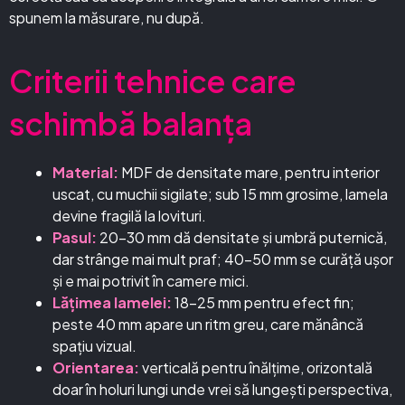
spunem la măsurare, nu după.
Criterii tehnice care
schimbă balanța
Material:
MDF de densitate mare, pentru interior
uscat, cu muchii sigilate; sub 15 mm grosime, lamela
devine fragilă la lovituri.
Pasul:
20–30 mm dă densitate și umbră puternică,
dar strânge mai mult praf; 40–50 mm se curăță ușor
și e mai potrivit în camere mici.
Lățimea lamelei:
18–25 mm pentru efect fin;
peste 40 mm apare un ritm greu, care mănâncă
spațiu vizual.
Orientarea:
verticală pentru înălțime, orizontală
doar în holuri lungi unde vrei să lungești perspectiva,