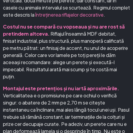
verticală: două minute pe perete, dar constant, iar în
casele cu animale intervalul se scurtează. Regimul complet
este descris la
întreținerea riflajelor decorative
.
Costul nu se compară cu vopseaua și nu are rost să
pretindem altceva.
Riflajul înseamnă MDF debitat,
finisat industrial, plus structură, plus manoperă calificată
pe metru pătrat: un finisaj de accent, nu unul de acoperire
generală. Celor care vor lamele pe toți pereții le dăm
aceeași recomandare: alege un perete și execută-l
impecabil. Rezultatul arată mai scump și te costă mai
puțin.
Montajul este pretențios și nu iartă aproximările.
Verticalitatea e o promisiune pe care ochiul o verifică
singur: o abatere de 2 mm pe 2,70 m se citește
instantaneu ca înclinare, mai ales lângă tocul unei uși. Pasul
trebuie să rămână constant, iar terminațiile de la colțuri și
prize cer decupaje curate. Pe adeziv, un perete care nu e
plan deformează lamela și o desprinde în timp. Nu este o