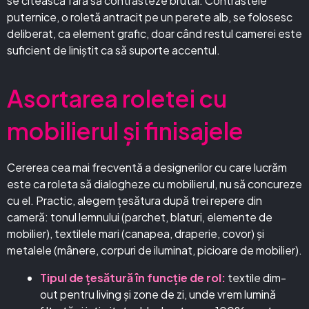
se citească fără să contrasteze brutal. Contrastele
puternice, o roletă antracit pe un perete alb, se folosesc
deliberat, ca element grafic, doar când restul camerei este
suficient de liniștit ca să suporte accentul.
Asortarea roletei cu
mobilierul și finisajele
Cererea cea mai frecventă a designerilor cu care lucrăm
este ca roleta să dialogheze cu mobilierul, nu să concureze
cu el. Practic, alegem țesătura după trei repere din
cameră: tonul lemnului (parchet, blaturi, elemente de
mobilier), textilele mari (canapea, draperie, covor) și
metalele (mânere, corpuri de iluminat, picioare de mobilier).
Tipul de țesătură în funcție de rol:
textile dim-
out pentru living și zone de zi, unde vrem lumină