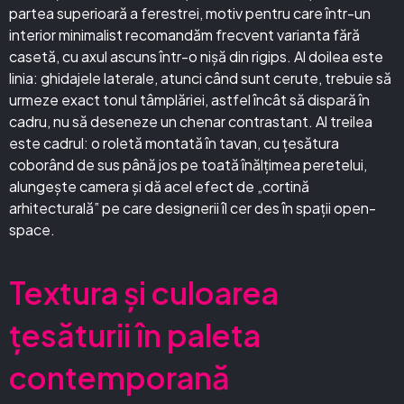
partea superioară a ferestrei, motiv pentru care într-un
interior minimalist recomandăm frecvent varianta fără
casetă, cu axul ascuns într-o nișă din rigips. Al doilea este
linia: ghidajele laterale, atunci când sunt cerute, trebuie să
urmeze exact tonul tâmplăriei, astfel încât să dispară în
cadru, nu să deseneze un chenar contrastant. Al treilea
este cadrul: o roletă montată în tavan, cu țesătura
coborând de sus până jos pe toată înălțimea peretelui,
alungește camera și dă acel efect de „cortină
arhitecturală” pe care designerii îl cer des în spații open-
space.
Textura și culoarea
țesăturii în paleta
contemporană