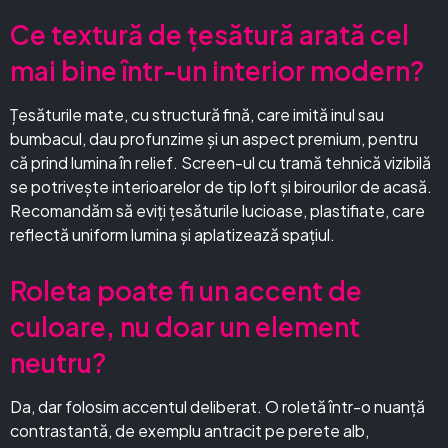
Ce textură de țesătură arată cel
mai bine într-un interior modern?
Țesăturile mate, cu structură fină, care imită inul sau
bumbacul, dau profunzime și un aspect premium, pentru
că prind lumina în relief. Screen-ul cu tramă tehnică vizibilă
se potrivește interioarelor de tip loft și birourilor de acasă.
Recomandăm să eviți țesăturile lucioase, plastifiate, care
reflectă uniform lumina și aplatizează spațiul.
Roleta poate fi un accent de
culoare, nu doar un element
neutru?
Da, dar folosim accentul deliberat. O roletă într-o nuanță
contrastantă, de exemplu antracit pe perete alb,