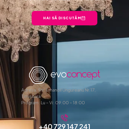
HAI SĂ DISCUTĂM
Adresa: Str. Emanoil Ungureanu Nr.17,
Timișoara
Program: Lu – Vi: 09:00 – 18:00
+40 729 147 241