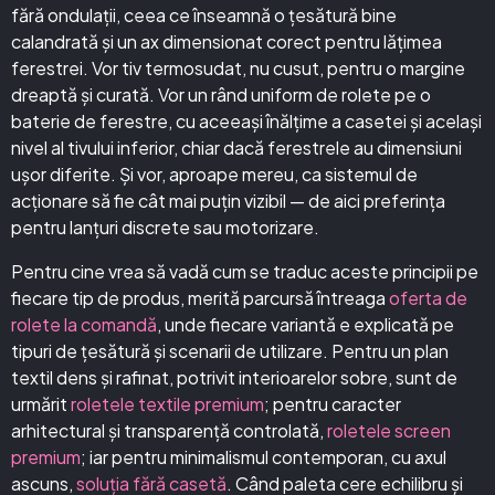
fără ondulații, ceea ce înseamnă o țesătură bine
calandrată și un ax dimensionat corect pentru lățimea
ferestrei. Vor tiv termosudat, nu cusut, pentru o margine
dreaptă și curată. Vor un rând uniform de rolete pe o
baterie de ferestre, cu aceeași înălțime a casetei și același
nivel al tivului inferior, chiar dacă ferestrele au dimensiuni
ușor diferite. Și vor, aproape mereu, ca sistemul de
acționare să fie cât mai puțin vizibil — de aici preferința
pentru lanțuri discrete sau motorizare.
Pentru cine vrea să vadă cum se traduc aceste principii pe
fiecare tip de produs, merită parcursă întreaga
oferta de
rolete la comandă
, unde fiecare variantă e explicată pe
tipuri de țesătură și scenarii de utilizare. Pentru un plan
textil dens și rafinat, potrivit interioarelor sobre, sunt de
urmărit
roletele textile premium
; pentru caracter
arhitectural și transparență controlată,
roletele screen
premium
; iar pentru minimalismul contemporan, cu axul
ascuns,
soluția fără casetă
. Când paleta cere echilibru și