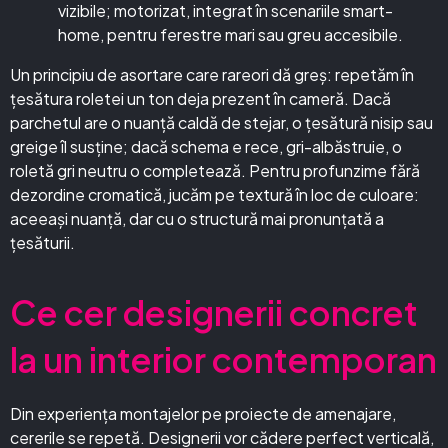
vizibile; motorizat, integrat în scenariile smart-
home, pentru ferestre mari sau greu accesibile.
Un principiu de asortare care rareori dă greș: repetăm în
țesătura roletei un ton deja prezent în cameră. Dacă
parchetul are o nuanță caldă de stejar, o țesătură nisip sau
greige îl susține; dacă schema e rece, gri-albăstruie, o
roletă gri neutru o completează. Pentru profunzime fără
dezordine cromatică, jucăm pe textură în loc de culoare:
aceeași nuanță, dar cu o structură mai pronunțată a
țesăturii.
Ce cer designerii concret
la un interior contemporan
Din experiența montajelor pe proiecte de amenajare,
cererile se repetă. Designerii vor cădere perfect verticală,