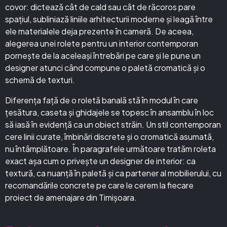
covor: dictează cât de cald sau cât de răcoros pare
spațiul, subliniază liniile arhitecturii moderne și leagă între
ele materialele deja prezente în cameră. De aceea,
alegerea unei rolete pentru un interior contemporan
pornește de la aceleași întrebări pe care și le pune un
designer atunci când compune o paletă cromatică și o
schemă de texturi.
Diferența față de o roletă banală stă în modul în care
țesătura, caseta și ghidajele se topesc în ansamblu în loc
să iasă în evidență ca un obiect străin. Un stil contemporan
cere linii curate, îmbinări discrete și o cromatică asumată,
nu întâmplătoare. În paragrafele următoare tratăm roleta
exact așa cum o privește un designer de interior: ca
textură, ca nuanță în paletă și ca partener al mobilierului, cu
recomandările concrete pe care le cerem la fiecare
proiect de amenajare din Timișoara.