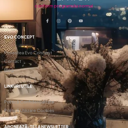
conform programului normal
EVO CONCEPT
Povestea Evo Concept
Contact
Blog
LINKURI UTILE
Politică Confidențialitate
Politică Utilizare Cookies
ABONEAZĂ-TE LA NEWSLETTER