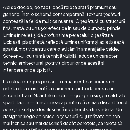
Aici se decide, de fapt, dacă roleta arată premium sau
generic. Într-o schemă contemporană, textura țesăturii
contează la fel de mult ca nuanța. O țesătură cu structură
fină, mată, cu un ușor efect de in sau de bumbac, prinde
lumina în relief și dă profunzime peretelui; o țesătură
lucioasă, plastifiată, reflectă lumina uniform și aplatizează
spațiul, motiv pentru care o evităm în amenajările calde.
Screen-ul, cu tramă tehnică vizibilă, aduce un caracter
tehnic, arhitectural, potrivit birourilor de acasă și
interioarelor de tip loft.
La culoare, regula pe care o urmăm este ancorarea în
paleta deja existentă a camerei, nu introducerea unui
accent străin. Nuanțele neutre — greige, nisip, gri cald, alb
spart, taupe — funcționează pentru că preiau discret tonul
pereților și al pardoselii și lasă mobilierul să fie vedeta. Un
designer alege de obicei o țesătură cu jumătate de ton
mai închisă sau mai deschisă decât peretele, ca roleta să