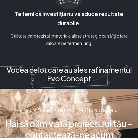
Te temi că investiția nu va aduce rezultate
durabile.
Calitate care rezistă:materiale alese strategic ca să îți ofere
valoare pe termen lung.
Vocea celor care au ales rafinamentul
Evo Concept
VISUL TĂU, OBIECTIVUL NOSTRU
Hai să dăm viață proiectului tău –
contactează-ne acum