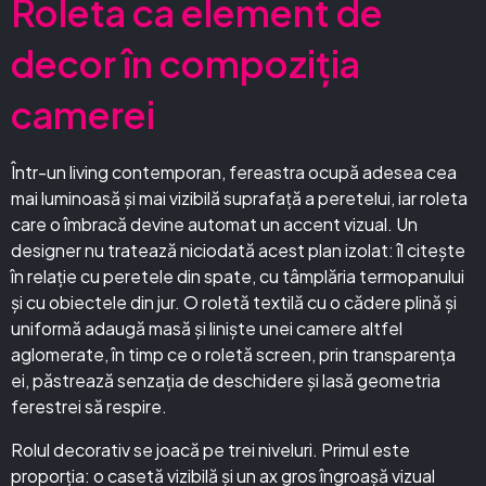
Roleta ca element de
decor în compoziția
camerei
Într-un living contemporan, fereastra ocupă adesea cea
mai luminoasă și mai vizibilă suprafață a peretelui, iar roleta
care o îmbracă devine automat un accent vizual. Un
designer nu tratează niciodată acest plan izolat: îl citește
în relație cu peretele din spate, cu tâmplăria termopanului
și cu obiectele din jur. O roletă textilă cu o cădere plină și
uniformă adaugă masă și liniște unei camere altfel
aglomerate, în timp ce o roletă screen, prin transparența
ei, păstrează senzația de deschidere și lasă geometria
ferestrei să respire.
Rolul decorativ se joacă pe trei niveluri. Primul este
proporția: o casetă vizibilă și un ax gros îngroașă vizual