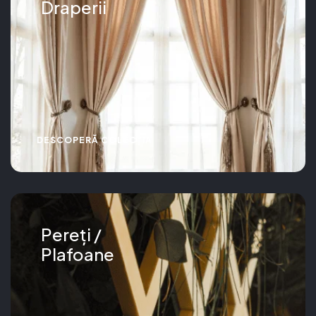
Draperii
DESCOPERĂ COLECȚIA
Pereți /
Plafoane