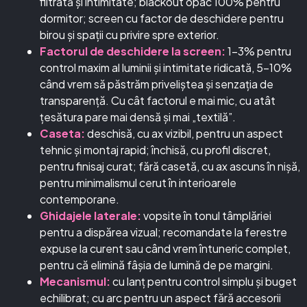
filtrată și intimitate; blackout opac 100% pentru
dormitor; screen cu factor de deschidere pentru
birou și spații cu privire spre exterior.
Factorul de deschidere la screen:
1–3% pentru
control maxim al luminii și intimitate ridicată, 5–10%
când vrem să păstrăm priveliștea și senzația de
transparență. Cu cât factorul e mai mic, cu atât
țesătura pare mai densă și mai „textilă”.
Caseta:
deschisă, cu ax vizibil, pentru un aspect
tehnic și montaj rapid; închisă, cu profil discret,
pentru finisaj curat; fără casetă, cu ax ascuns în nișă,
pentru minimalismul cerut în interioarele
contemporane.
Ghidajele laterale:
vopsite în tonul tâmplăriei
pentru a dispărea vizual; recomandate la ferestre
expuse la curent sau când vrem întuneric complet,
pentru că elimină fâșia de lumină de pe margini.
Mecanismul:
cu lanț pentru control simplu și buget
echilibrat; cu arc pentru un aspect fără accesorii