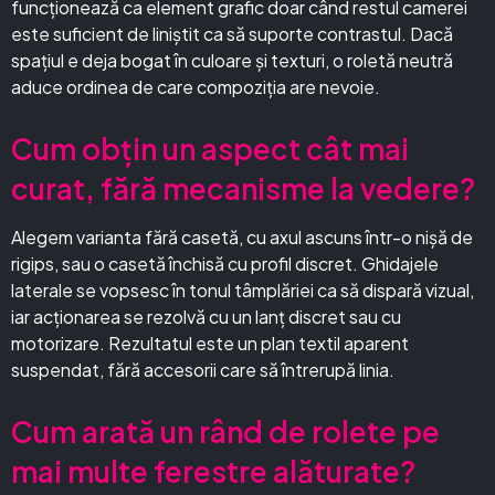
funcționează ca element grafic doar când restul camerei
este suficient de liniștit ca să suporte contrastul. Dacă
spațiul e deja bogat în culoare și texturi, o roletă neutră
aduce ordinea de care compoziția are nevoie.
Cum obțin un aspect cât mai
curat, fără mecanisme la vedere?
Alegem varianta fără casetă, cu axul ascuns într-o nișă de
rigips, sau o casetă închisă cu profil discret. Ghidajele
laterale se vopsesc în tonul tâmplăriei ca să dispară vizual,
iar acționarea se rezolvă cu un lanț discret sau cu
motorizare. Rezultatul este un plan textil aparent
suspendat, fără accesorii care să întrerupă linia.
Cum arată un rând de rolete pe
mai multe ferestre alăturate?