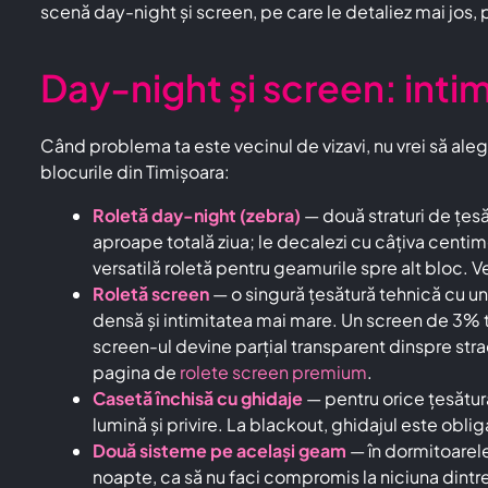
scenă day-night și screen, pe care le detaliez mai jos, 
Day-night și screen: intim
Când problema ta este vecinul de vizavi, nu vrei să alegi
blocurile din Timișoara:
Roletă day-night (zebra)
— două straturi de țes
aproape totală ziua; le decalezi cu câțiva centimetr
versatilă roletă pentru geamurile spre alt bloc. 
Roletă screen
— o singură țesătură tehnică cu u
densă și intimitatea mai mare. Un screen de 3% te 
screen-ul devine parțial transparent dinspre str
pagina de
rolete screen premium
.
Casetă închisă cu ghidaje
— pentru orice țesătură
lumină și privire. La blackout, ghidajul este obliga
Două sisteme pe același geam
— în dormitoarele
noapte, ca să nu faci compromis la niciuna dintre 