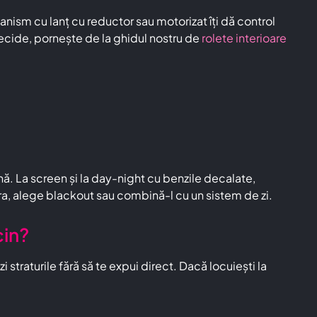
ism cu lanț cu reductor sau motorizat îți dă control
 decide, pornește de la ghidul nostru de
rolete interioare
ă. La screen și la day-night cu benzile decalate,
eara, alege blackout sau combină-l cu un sistem de zi.
cin?
traturile fără să te expui direct. Dacă locuiești la