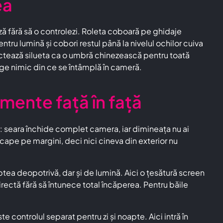
ea
iază fără să o controlezi. Roleta coboară pe ghidaje
entru lumină și cobori restul până la nivelul ochilor cuiva
iectează silueta ca o umbră chinezească pentru toată
inge nimic din ce se întâmplă în cameră.
mente față în față
: seara închide complet camera, iar dimineața nu ai
scape pe margini, deci nici cineva din exterior nu
ptea deopotrivă, dar și de lumină. Aici o țesătură screen
ectă fără să întunece total încăperea. Pentru băile
e controlul separat pentru zi și noapte. Aici intră în