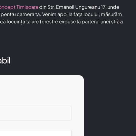
oncept Timișoara
din Str. Emanoil Ungureanu 17, unde
 pentru camera ta. Venim apoi la fața locului, măsurăm
ă locuința ta are ferestre expuse la parterul unei străzi
bil