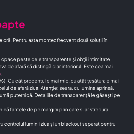
noapte
de oră. Pentru asta montez frecvent două soluții în
 opace peste cele transparente și obții intimitate
neva de afară să distingă clar interiorul. Este cea mai
m
.
). Cu cât procentul e mai mic, cu atât țesătura e mai
elui de afară ziua. Atenție: seara, cu lumina aprinsă,
rnă puternică. Detaliile de transparență le găsești pe
imină fantele de pe margini prin care s-ar strecura
controlul luminii ziua și un blackout separat pentru