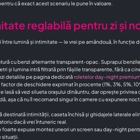
pentru că exact acest scenariu le pune în valoare.
itate reglabilă pentru zi și 
 între lumină și intimitate — le vrei pe amândouă, în funcție 
ătură cu benzi alternante transparent-opac. Suprapui benzile
i și lumina intră filtrată prin fâșiile transparente, fără ca ci
Vezi detaliile pe pagina dedicată
roletelor day-night premiu
n factor de deschidere exprimat în procente (1%, 3%, 5%, 10%
lasă să vezi silueta orașului dinăuntru, dar oprește privirea c
adă, așa că nu îl recomand singur în camere cu expunere noctu
 destinată intimității, caseta închisă și ghidajele laterale el
toriu dacă vrei întuneric real.
 foarte expuse montez uneori un screen sau day-night pentru 
situații.