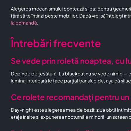
Alegerea mecanismului contează și ea: pentru geamuri m
fără să te întinzi peste mobilier. Dacă vrei să înțelegi 
la comandă
.
Întrebări frecvente
Se vede prin roletă noaptea, cu l
Depinde de țesătură. La blackout nu se vede nimic — es
lumina interioară le face parțial translucide, așa că si
Ce rolete recomandați pentru un 
Day-night este alegerea mea de bază: ziua obții intimita
etaje înalte și expunerea nocturnă e minoră, un screen d