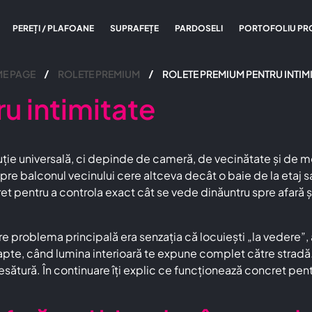
PEREȚI / PLAFOANE
SUPRAFEȚE
PARDOSELI
PORTOFOLIU PR
E PAGE
ROLETE PREMIUM
ROLETE PREMIUM PENTRU INTIMI
u intimitate
uție universală, ci depinde de cameră, de vecinătate și de mome
pre balconul vecinului cere altceva decât o baie de la etaj sa
ret pentru a controla exact cât se vede dinăuntru spre afară ș
problema principală era senzația că locuiești „la vedere”, am
 noapte, când lumina interioară te expune complet către strad
sătură. În continuare îți explic ce funcționează concret pent