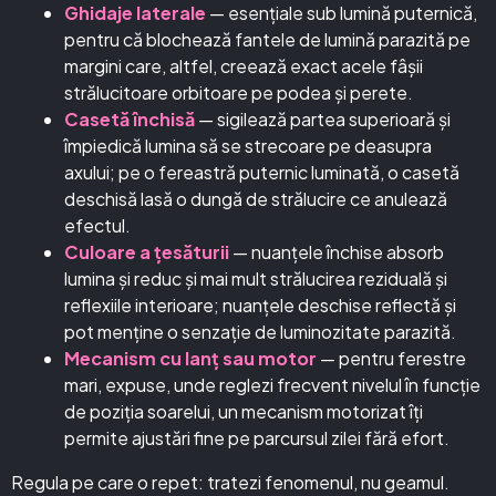
Ghidaje laterale
— esențiale sub lumină puternică,
pentru că blochează fantele de lumină parazită pe
margini care, altfel, creează exact acele fâșii
strălucitoare orbitoare pe podea și perete.
Casetă închisă
— sigilează partea superioară și
împiedică lumina să se strecoare pe deasupra
axului; pe o fereastră puternic luminată, o casetă
deschisă lasă o dungă de strălucire ce anulează
efectul.
Culoare a țesăturii
— nuanțele închise absorb
lumina și reduc și mai mult strălucirea reziduală și
reflexiile interioare; nuanțele deschise reflectă și
pot menține o senzație de luminozitate parazită.
Mecanism cu lanț sau motor
— pentru ferestre
mari, expuse, unde reglezi frecvent nivelul în funcție
de poziția soarelui, un mecanism motorizat îți
permite ajustări fine pe parcursul zilei fără efort.
Regula pe care o repet: tratezi fenomenul, nu geamul.