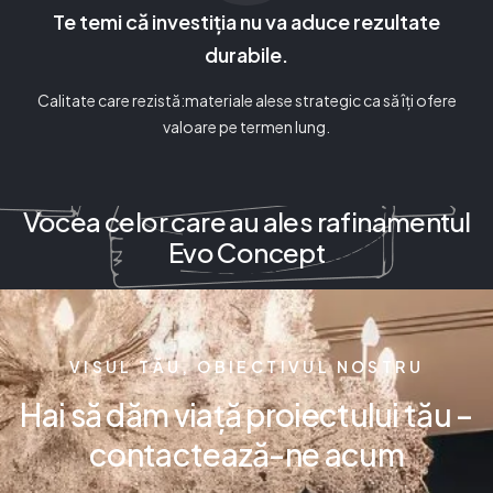
Te temi că investiția nu va aduce rezultate
durabile.
Calitate care rezistă:materiale alese strategic ca să îți ofere
valoare pe termen lung.
Vocea celor care au ales rafinamentul
Evo Concept
VISUL TĂU, OBIECTIVUL NOSTRU
Hai să dăm viață proiectului tău –
contactează-ne acum