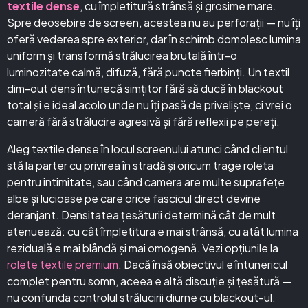
textile dense
, cu împletitură strânsă și grosime mare.
Spre deosebire de screen, acestea nu au perforații — nu îți
oferă vederea spre exterior, dar în schimb domolesc lumina
uniform și transformă strălucirea brutală într-o
luminozitate calmă, difuză, fără puncte fierbinți. Un textil
dim-out dens întunecă simțitor fără să ducă în blackout
total și e ideal acolo unde nu îți pasă de priveliște, ci vrei o
cameră fără strălucire agresivă și fără reflexii pe pereți.
Aleg textile dense în locul screenului atunci când clientul
stă la parter cu privirea în stradă și oricum trage roleta
pentru intimitate, sau când camera are multe suprafețe
albe și lucioase pe care orice fascicul direct devine
deranjant. Densitatea țesăturii determină cât de mult
atenuează: cu cât împletitura e mai strânsă, cu atât lumina
reziduală e mai blândă și mai omogenă. Vezi opțiunile la
rolete textile premium
. Dacă însă obiectivul e întunericul
complet pentru somn, aceea e altă discuție și țesătură —
nu confunda controlul strălucirii diurne cu blackout-ul.