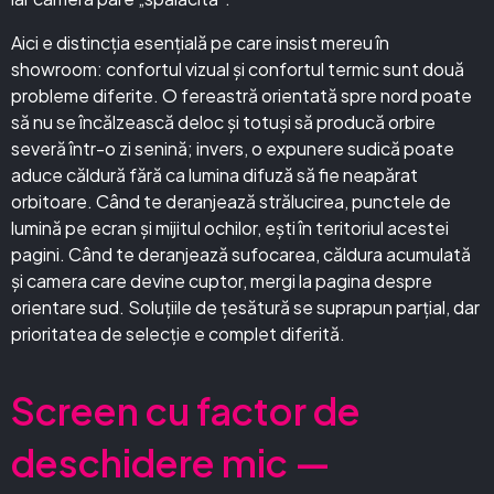
Aici e distincția esențială pe care insist mereu în
showroom: confortul vizual și confortul termic sunt două
probleme diferite. O fereastră orientată spre nord poate
să nu se încălzească deloc și totuși să producă orbire
severă într-o zi senină; invers, o expunere sudică poate
aduce căldură fără ca lumina difuză să fie neapărat
orbitoare. Când te deranjează strălucirea, punctele de
lumină pe ecran și mijitul ochilor, ești în teritoriul acestei
pagini. Când te deranjează sufocarea, căldura acumulată
și camera care devine cuptor, mergi la pagina despre
orientare sud. Soluțiile de țesătură se suprapun parțial, dar
prioritatea de selecție e complet diferită.
Screen cu factor de
deschidere mic —