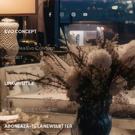
EVO CONCEPT
Povestea Evo Concept
Contact
Blog
LINKURI UTILE
Politică Confidențialitate
Politică Utilizare Cookies
ABONEAZĂ-TE LA NEWSLETTER