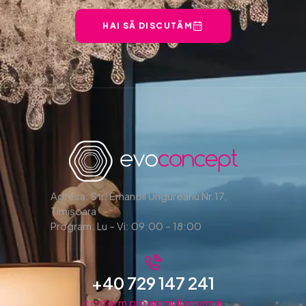
HAI SĂ DISCUTĂM
Adresa: Str. Emanoil Ungureanu Nr.17,
Timișoara
Program: Lu – Vi: 09:00 – 18:00
+40 729 147 241
conform programului normal