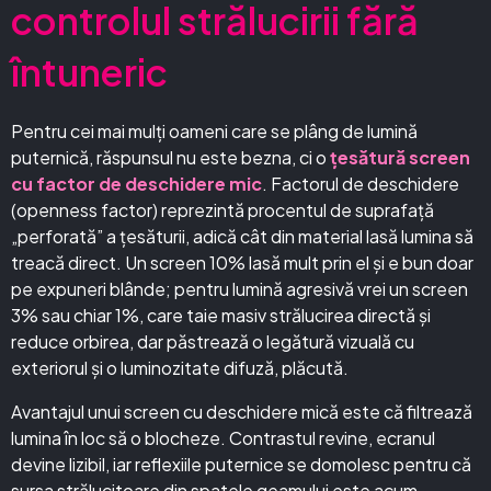
controlul strălucirii fără
întuneric
Pentru cei mai mulți oameni care se plâng de lumină
puternică, răspunsul nu este bezna, ci o
țesătură screen
cu factor de deschidere mic
. Factorul de deschidere
(openness factor) reprezintă procentul de suprafață
„perforată” a țesăturii, adică cât din material lasă lumina să
treacă direct. Un screen 10% lasă mult prin el și e bun doar
pe expuneri blânde; pentru lumină agresivă vrei un screen
3% sau chiar 1%, care taie masiv strălucirea directă și
reduce orbirea, dar păstrează o legătură vizuală cu
exteriorul și o luminozitate difuză, plăcută.
Avantajul unui screen cu deschidere mică este că filtrează
lumina în loc să o blocheze. Contrastul revine, ecranul
devine lizibil, iar reflexiile puternice se domolesc pentru că
sursa strălucitoare din spatele geamului este acum