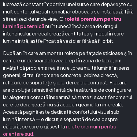
lucrează constant împotriva unei surse care depășește cu
mult confortul vizual normal, iar oboseala se instalează fără
să realizezi de unde vine. O
roletă premium pentru
lumină puternică
nu întunecă încăperea de dragul
întunericului, ci recalibrează cantitatea și modul în care
lumina intră, astfel încât să vezi clar fără să fii orbit.
După ani în care am montat rolete pe fațade sticloase și în
camere unde soarele lovea drept în zona de lucru, am
învățat că problema reală nu e „prea multă lumină” în sens
general, ci trei fenomene concrete: orbirea directă,
reflexiile pe suprafețe și pierderea de contrast. Fiecare
are o soluție tehnică diferită de țesătură și de configurare,
iar alegerea corectă înseamnă să tratezi exact fenomenul
care te deranjează, nu să acoperi geamul la nimereală.
Această pagină este dedicată confortului vizual sub
lumină intensă — o discuție separată de cea despre
căldură, pe care o găsești la
rolete premium pentru
orientare sud
.