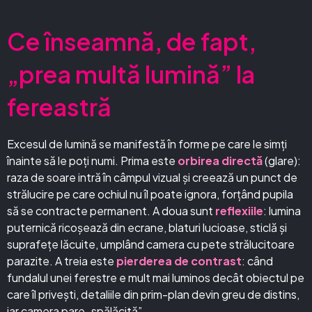
Ce înseamnă, de fapt,
„prea multă lumină” la
fereastră
Excesul de lumină se manifestă în forme pe care le simți
înainte să le poți numi. Prima este
orbirea directă
(glare):
raza de soare intră în câmpul vizual și creează un punct de
strălucire pe care ochiul nu îl poate ignora, forțând pupila
să se contracte permanent. A doua sunt
reflexiile
: lumina
puternică ricoșează din ecrane, blaturi lucioase, sticlă și
suprafețe lăcuite, umplând camera cu pete strălucitoare
parazite. A treia este
pierderea de contrast
: când
fundalul unei ferestre e mult mai luminos decât obiectul pe
care îl privești, detaliile din prim-plan devin greu de distins,
iar camera pare „spălăcită”.