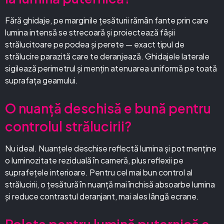
Fără ghidaje, pe marginile țesăturii rămân fante prin care
lumina intensă se strecoară și proiectează fâșii
strălucitoare pe podea și perete — exact tipul de
strălucire parazită care te deranjează. Ghidajele laterale
sigilează perimetrul și mențin atenuarea uniformă pe toată
suprafața geamului.
O nuanță deschisă e bună pentru
controlul strălucirii?
Nu ideal. Nuanțele deschise reflectă lumina și pot menține
o luminozitate reziduală în cameră, plus reflexii pe
suprafețele interioare. Pentru cel mai bun control al
strălucirii, o țesătură în nuanță mai închisă absoarbe lumina
și reduce contrastul deranjant, mai ales lângă ecrane.