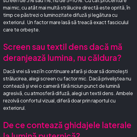
screen de 3% sau 1%, nu de 5–10%. Cu cât procentul e
mai mic, cu atât mai multă strălucire directă este oprită, în
timp ce păstrezi o luminozitate difuză și legătura cu
exteriorul. Un factor mare lasă să treacă exact fasciculul
care te orbește.
Screen sau textil dens dacă mă
deranjează lumina, nu căldura?
Dacă vrei să vezi în continuare afară și doar să domolești
strălucirea, alegi screen cu factor mic. Dacă priveliștea nu
contează și vrei o cameră fără niciun punct de lumină
agresivă, cu atmosferă difuză, alegi un textil dens. Ambele
rezolvă confortul vizual, diferă doar prin raportul cu
exteriorul.
De ce contează ghidajele laterale
la lumină puternică?