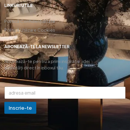
LINKURI UTILE
Politică Confidențialitate
Politică Utilizare Cookies
ABONEAZĂ-TE LA NEWSLETTER
Abonează-te pentru a primi inspirație, idei
și noutăți direct în inboxul tău.
Inscrie-te