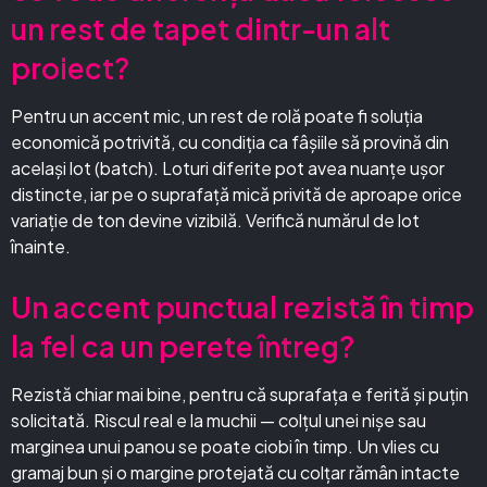
un rest de tapet dintr-un alt
proiect?
Pentru un accent mic, un rest de rolă poate fi soluția
economică potrivită, cu condiția ca fâșiile să provină din
același lot (batch). Loturi diferite pot avea nuanțe ușor
distincte, iar pe o suprafață mică privită de aproape orice
variație de ton devine vizibilă. Verifică numărul de lot
înainte.
Un accent punctual rezistă în timp
la fel ca un perete întreg?
Rezistă chiar mai bine, pentru că suprafața e ferită și puțin
solicitată. Riscul real e la muchii — colțul unei nișe sau
marginea unui panou se poate ciobi în timp. Un vlies cu
gramaj bun și o margine protejată cu colțar rămân intacte