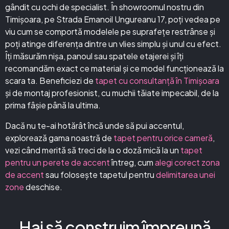
gândit cu ochi de specialist. În showroomul nostru din
Timișoara, pe Strada Emanoil Ungureanu 17, poți vedea pe
viu cum se comportă modelele pe suprafețe restrânse și
poți atinge diferența dintre un vlies simplu și unul cu efect.
Îți măsurăm nișa, panoul sau spatele etajerei și îți
recomandăm exact ce material și ce model funcționează la
scara ta. Beneficiezi de
tapet cu consultanță în Timișoara
și de montaj profesionist, cu muchii tăiate impecabil, de la
prima fâșie până la ultima.
Dacă nu te-ai hotărât încă unde să pui accentul,
explorează gama noastră de
tapet pentru orice cameră
,
vezi când merită să treci de la o doză mică la un
tapet
pentru un perete de accent
întreg, cum
alegi corect zona
de accent
sau folosește tapetul pentru
delimitarea unei
zone
deschise.
Hai să construim împreună