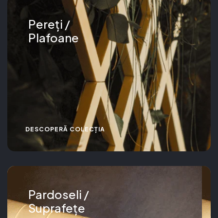
Pereți /
Plafoane
DESCOPERĂ COLECȚIA
Pardoseli /
Suprafețe