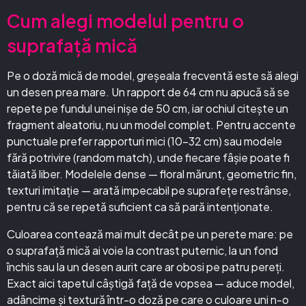
Cum alegi modelul pentru o
suprafață mică
Pe o doză mică de model, greșeala frecventă este să alegi
un desen prea mare. Un rapport de 64 cm nu apucă să se
repete pe fundul unei nișe de 50 cm, iar ochiul citește un
fragment aleatoriu, nu un model complet. Pentru accente
punctuale prefer rapporturi mici (10–32 cm) sau modele
fără potrivire (random match), unde fiecare fâșie poate fi
tăiată liber. Modelele dense — floral mărunt, geometric fin,
texturi imitație — arată impecabil pe suprafețe restrânse,
pentru că se repetă suficient ca să pară intenționate.
Culoarea contează mai mult decât pe un perete mare: pe
o suprafață mică ai voie la contrast puternic, la un fond
închis sau la un desen aurit care ar obosi pe patru pereți.
Exact aici tapetul câștigă față de vopsea — aduce model,
adâncime și textură într-o doză pe care o culoare uni n-o