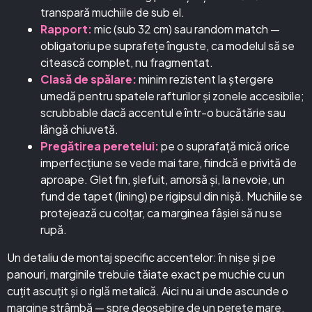
transpară muchiile de sub el.
Rapport:
mic (sub 32 cm) sau random match —
obligatoriu pe suprafețe înguste, ca modelul să se
citească complet, nu fragmentat.
Clasă de spălare:
minim rezistent la ștergere
umedă pentru spatele rafturilor și zonele accesibile;
scrubbable dacă accentul e într-o bucătărie sau
lângă chiuvetă.
Pregătirea peretelui:
pe o suprafață mică orice
imperfecțiune se vede mai tare, fiindcă e privită de
aproape. Glet fin, șlefuit, amorsă și, la nevoie, un
fund de tapet (lining) pe rigipsul din nișă. Muchiile se
protejează cu colțar, ca marginea fâșiei să nu se
rupă.
Un detaliu de montaj specific accentelor: în nișe și pe
panouri, marginile trebuie tăiate exact pe muchie cu un
cuțit ascuțit și o riglă metalică. Aici nu ai unde ascunde o
margine strâmbă — spre deosebire de un perete mare,