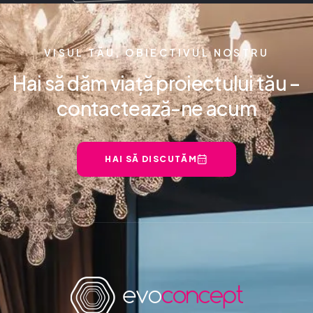
VISUL TĂU, OBIECTIVUL NOSTRU
Hai să dăm viață proiectului tău –
contactează-ne acum
HAI SĂ DISCUTĂM