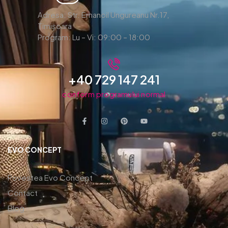
Adresa: Str. Emanoil Ungureanu Nr.17,
Timișoara
Program: Lu – Vi: 09:00 – 18:00
+40 729 147 241
conform programului normal
EVO CONCEPT
Povestea Evo Concept
Contact
Blog