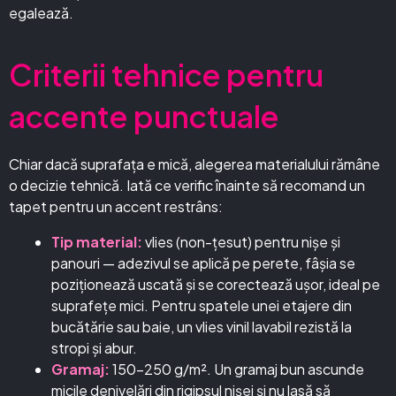
egalează.
Criterii tehnice pentru
accente punctuale
Chiar dacă suprafața e mică, alegerea materialului rămâne
o decizie tehnică. Iată ce verific înainte să recomand un
tapet pentru un accent restrâns:
Tip material:
vlies (non-țesut) pentru nișe și
panouri — adezivul se aplică pe perete, fâșia se
poziționează uscată și se corectează ușor, ideal pe
suprafețe mici. Pentru spatele unei etajere din
bucătărie sau baie, un vlies vinil lavabil rezistă la
stropi și abur.
Gramaj:
150–250 g/m². Un gramaj bun ascunde
micile denivelări din rigipsul nișei și nu lasă să