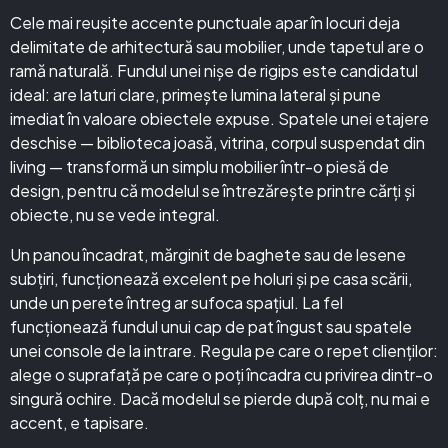
Cele mai reușite accente punctuale apar în locuri deja
delimitate de arhitectură sau mobilier, unde tapetul are o
ramă naturală. Fundul unei nișe de rigips este candidatul
ideal: are laturi clare, primește lumina lateral și pune
imediat în valoare obiectele expuse. Spatele unei etajere
deschise — biblioteca joasă, vitrina, corpul suspendat din
living — transformă un simplu mobilier într-o piesă de
design, pentru că modelul se întrezărește printre cărți și
obiecte, nu se vede integral.
Un panou încadrat, mărginit de baghete sau de lesene
subțiri, funcționează excelent pe holuri și pe casa scării,
unde un perete întreg ar sufoca spațiul. La fel
funcționează fundul unui cap de pat îngust sau spatele
unei console de la intrare. Regula pe care o repet clienților:
alege o suprafață pe care o poți încadra cu privirea dintr-o
singură ochire. Dacă modelul se pierde după colț, nu mai e
accent, e tapisare.