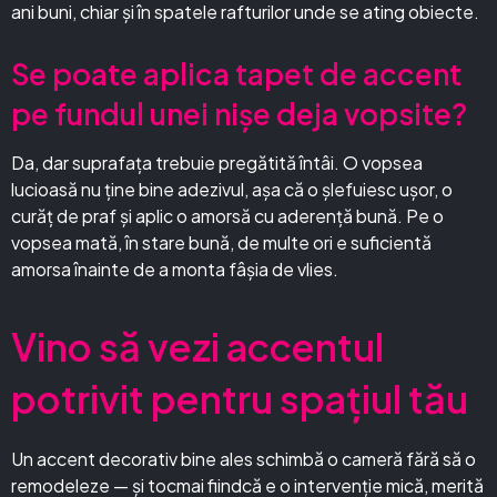
ani buni, chiar și în spatele rafturilor unde se ating obiecte.
Se poate aplica tapet de accent
pe fundul unei nișe deja vopsite?
Da, dar suprafața trebuie pregătită întâi. O vopsea
lucioasă nu ține bine adezivul, așa că o șlefuiesc ușor, o
curăț de praf și aplic o amorsă cu aderență bună. Pe o
vopsea mată, în stare bună, de multe ori e suficientă
amorsa înainte de a monta fâșia de vlies.
Vino să vezi accentul
potrivit pentru spațiul tău
Un accent decorativ bine ales schimbă o cameră fără să o
remodeleze — și tocmai fiindcă e o intervenție mică, merită