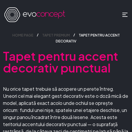
HOME PAGE
TAPET PREMIUM
TAPET PENTRU ACCENT
DECORATIV
Tapet pentru accent
decorativ punctual
Nu orice tapet trebuie să acopere un perete întreg.
Uneori cel mai elegant gest decorativ este o doză mică de
model, aplicată exact acolo unde ochiul se oprește
oricum: fundul unei nișe, spatele unei etajere deschise, un
singur panou încadrat între două lesene. Acesta este
teritoriul accentului decorativ punctual — o suprafață
restrânsă, de la câteva zeci de centimetri pe latură până la