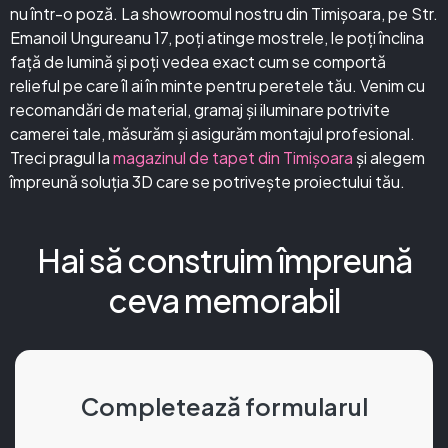
nu într-o poză. La showroomul nostru din Timișoara, pe Str.
Emanoil Ungureanu 17, poți atinge mostrele, le poți înclina
față de lumină și poți vedea exact cum se comportă
relieful pe care îl ai în minte pentru peretele tău. Venim cu
recomandări de material, gramaj și iluminare potrivite
camerei tale, măsurăm și asigurăm montajul profesional.
Treci pragul la
magazinul de tapet din Timișoara
și alegem
împreună soluția 3D care se potrivește proiectului tău.
Hai să construim împreună
ceva memorabil
Completează formularul