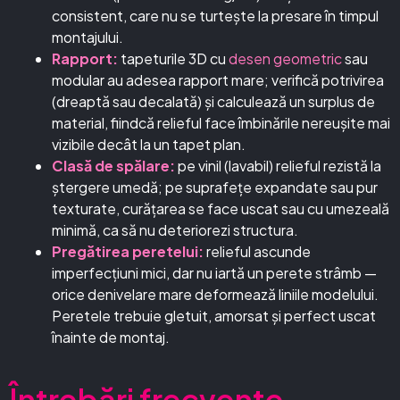
consistent, care nu se turtește la presare în timpul
montajului.
Rapport:
tapeturile 3D cu
desen geometric
sau
modular au adesea rapport mare; verifică potrivirea
(dreaptă sau decalată) și calculează un surplus de
material, fiindcă relieful face îmbinările nereușite mai
vizibile decât la un tapet plan.
Clasă de spălare:
pe vinil (lavabil) relieful rezistă la
ștergere umedă; pe suprafețe expandate sau pur
texturate, curățarea se face uscat sau cu umezeală
minimă, ca să nu deteriorezi structura.
Pregătirea peretelui:
relieful ascunde
imperfecțiuni mici, dar nu iartă un perete strâmb —
orice denivelare mare deformează liniile modelului.
Peretele trebuie gletuit, amorsat și perfect uscat
înainte de montaj.
Întrebări frecvente