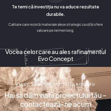
Te temi că investiția nu va aduce rezultate
durabile.
Calitate care rezistă:materiale alese strategic ca să îți ofere
valoare pe termen lung.
Vocea celor care au ales rafinamentul
Evo Concept
VISUL TĂU, OBIECTIVUL NOSTRU
Hai să dăm viață proiectului tău –
contactează-ne acum