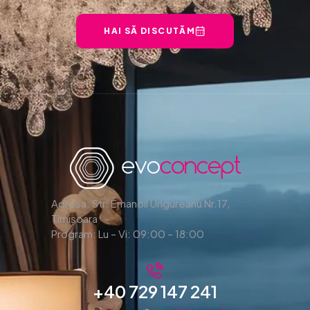
HAI SĂ DISCUTĂM
Adresa: Str. Emanoil Ungureanu Nr.17,
Timișoara
Program: Lu – Vi: 09:00 – 18:00
+40 729 147 241