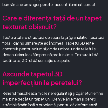
bun rămâne un singur perete-accent, iluminat corect.
Care e diferența față de un tapet
texturat obișnuit?
Texturatul are structură de suprafață (granulație, țesătură,
fibră), dar nu urmărește adâncimea. Tapetul 3D este
construit pentru volum și joc de umbre, unde relieful și
desenul simulează împreună profunzime. Texturatul dă
tactilitate; 3D-ul dă senzație de spațiu.
Ascunde tapetul 3D
imperfecțiunile peretelui?
Relieful maschează micile neregularități și zgârieturile fine
mai bine decât un tapet uni. Denivelările mari și pereții
strâmbi rămân însă o problemă, pentru că deformează