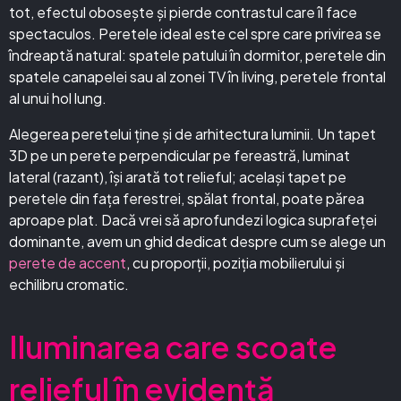
tot, efectul obosește și pierde contrastul care îl face
spectaculos. Peretele ideal este cel spre care privirea se
îndreaptă natural: spatele patului în dormitor, peretele din
spatele canapelei sau al zonei TV în living, peretele frontal
al unui hol lung.
Alegerea peretelui ține și de arhitectura luminii. Un tapet
3D pe un perete perpendicular pe fereastră, luminat
lateral (razant), își arată tot relieful; același tapet pe
peretele din fața ferestrei, spălat frontal, poate părea
aproape plat. Dacă vrei să aprofundezi logica suprafeței
dominante, avem un ghid dedicat despre cum se alege un
perete de accent
, cu proporții, poziția mobilierului și
echilibru cromatic.
Iluminarea care scoate
relieful în evidență