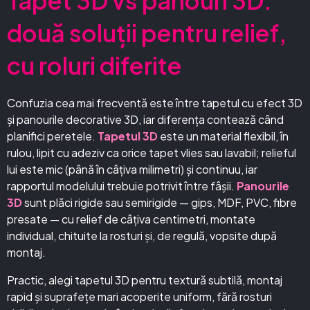
Tapet 3D vs panouri 3D:
două soluții pentru relief,
cu roluri diferite
Confuzia cea mai frecventă este între tapetul cu efect 3D
și panourile decorative 3D, iar diferența contează când
planifici peretele.
Tapetul 3D
este un material flexibil, în
rulou, lipit cu adeziv ca orice tapet vlies sau lavabil; relieful
lui este mic (până în câțiva milimetri) și continuu, iar
rapportul modelului trebuie potrivit între fâșii.
Panourile
3D
sunt plăci rigide sau semirigide — gips, MDF, PVC, fibre
presate — cu relief de câțiva centimetri, montate
individual, chituite la rosturi și, de regulă, vopsite după
montaj.
Practic, alegi tapetul 3D pentru textură subtilă, montaj
rapid și suprafețe mari acoperite uniform, fără rosturi