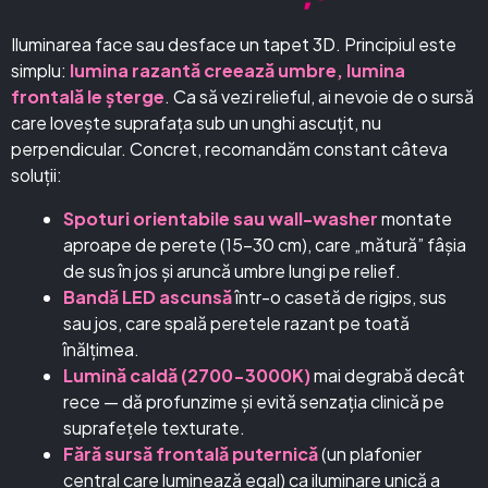
Iluminarea face sau desface un tapet 3D. Principiul este
simplu:
lumina razantă creează umbre, lumina
frontală le șterge
. Ca să vezi relieful, ai nevoie de o sursă
care lovește suprafața sub un unghi ascuțit, nu
perpendicular. Concret, recomandăm constant câteva
soluții:
Spoturi orientabile sau wall-washer
montate
aproape de perete (15-30 cm), care „mătură” fâșia
de sus în jos și aruncă umbre lungi pe relief.
Bandă LED ascunsă
într-o casetă de rigips, sus
sau jos, care spală peretele razant pe toată
înălțimea.
Lumină caldă (2700-3000K)
mai degrabă decât
rece — dă profunzime și evită senzația clinică pe
suprafețele texturate.
Fără sursă frontală puternică
(un plafonier
central care luminează egal) ca iluminare unică a