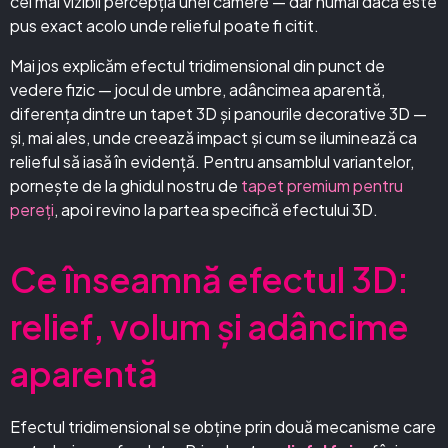
cel mai vizibil percepția unei camere — dar numai dacă este
pus exact acolo unde relieful poate fi citit.
Mai jos explicăm efectul tridimensional din punct de
vedere fizic — jocul de umbre, adâncimea aparentă,
diferența dintre un tapet 3D și panourile decorative 3D —
și, mai ales, unde creează impact și cum se iluminează ca
relieful să iasă în evidență. Pentru ansamblul variantelor,
pornește de la ghidul nostru de
tapet premium pentru
pereți
, apoi revino la partea specifică efectului 3D.
Ce înseamnă efectul 3D:
relief, volum și adâncime
aparentă
Efectul tridimensional se obține prin două mecanisme care