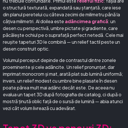
nu trebuie confundate. Primul este
relieful fizic
: fâșia are
o structură texturată, expandată sau ștanțată, care iese
din planul peretelui cu câteva zecimi de milimetru până la
câțiva milimetri. Al doilea este
adâncimea grafică
: un
desen cu perspectivă, umbre pictate și gradiente, care
păcălește ochiul pe o suprafață perfect netedă. Cele mai
reușite tapeturi 3D le combină — un relief tactil peste un
desen construit optic.
Volumul perceput depinde de contrastul dintre zonele
proeminente și cele adâncite. Un relief pronunțat, dar
imprimat monocrom și mat, arată plat sub lumină uniformă;
invers, un relief modest cu umbre bine plasate în desen
poate părea mult mai adânc decât este. De aceea nu
evalua un tapet 3D după fotografia de catalog, ci după o
mostră ținută oblic față de o sursă de lumină — abia atunci
vezi cât volum livrează cu adevărat.