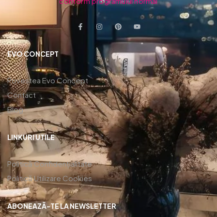
conform programului normal
EVO CONCEPT
Povestea Evo Concept
Contact
Blog
LINKURI UTILE
Politică Confidențialitate
Politică Utilizare Cookies
ABONEAZĂ-TE LA NEWSLETTER