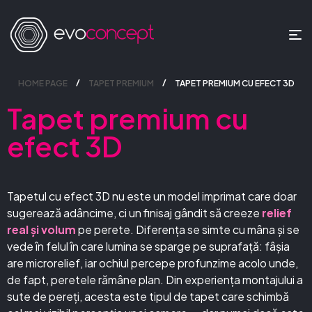
HOME PAGE
TAPET PREMIUM
TAPET PREMIUM CU EFECT 3D
Tapet premium cu
efect 3D
Tapetul cu efect 3D nu este un model imprimat care doar
sugerează adâncime, ci un finisaj gândit să creeze
relief
real și volum
pe perete. Diferența se simte cu mâna și se
vede în felul în care lumina se sparge pe suprafață: fâșia
are microrelief, iar ochiul percepe profunzime acolo unde,
de fapt, peretele rămâne plan. Din experiența montajului a
sute de pereți, acesta este tipul de tapet care schimbă