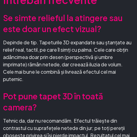
Se simte relieful la atingere sau
este doar un efect vizual?
Depinde de tip. Tapeturile 3D expandate sau ștanțate au
relief real, tactil, pe care îl simți cu palma. Cele care obțin
adâncimea doar prin desen (perspectivă și umbre
imprimate) rămân netede, dar creează iluzia de volum.
Cele mai bune le combină și livrează efectul cel mai
puternic.
Pot pune tapet 3D în toată
camera?
Tehnic da, dar nu recomandăm. Efectul trăiește din
contrastul cu suprafețele netede din jur; pe toți pereții
obosește privirea și își pierde impactul. Rezultatul cel mai