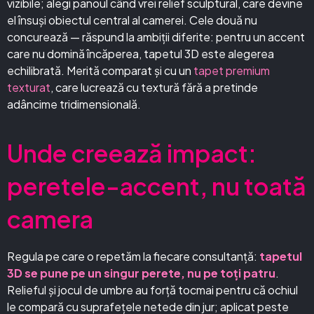
vizibile; alegi panoul când vrei relief sculptural, care devine
el însuși obiectul central al camerei. Cele două nu
concurează — răspund la ambiții diferite: pentru un accent
care nu domină încăperea, tapetul 3D este alegerea
echilibrată. Merită comparat și cu un
tapet premium
texturat
, care lucrează cu textură fără a pretinde
adâncime tridimensională.
Unde creează impact:
peretele-accent, nu toată
camera
Regula pe care o repetăm la fiecare consultanță:
tapetul
3D se pune pe un singur perete, nu pe toți patru
.
Relieful și jocul de umbre au forță tocmai pentru că ochiul
le compară cu suprafețele netede din jur; aplicat peste