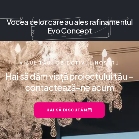
Vocea celor care au ales rafinamentul
Evo Concept
VISUL TĂU, OBIECTIVUL NOSTRU
Hai să dăm viață proiectului tău –
contactează-ne acum
HAI SĂ DISCUTĂM