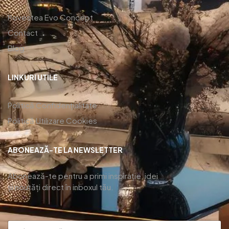
Povestea Evo Concept
Contact
Blog
LINKURI UTILE
Politică Confidențialitate
Politică Utilizare Cookies
ABONEAZĂ-TE LA NEWSLETTER
Abonează-te pentru a primi inspirație, idei
și noutăți direct în inboxul tău.