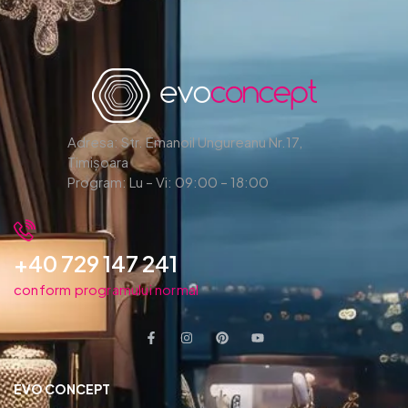
Adresa: Str. Emanoil Ungureanu Nr.17,
Timișoara
Program: Lu – Vi: 09:00 – 18:00
+40 729 147 241
conform programului normal
EVO CONCEPT