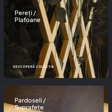
Pereți /
Plafoane
DESCOPERĂ COLECȚIA
Pardoseli /
Suprafețe