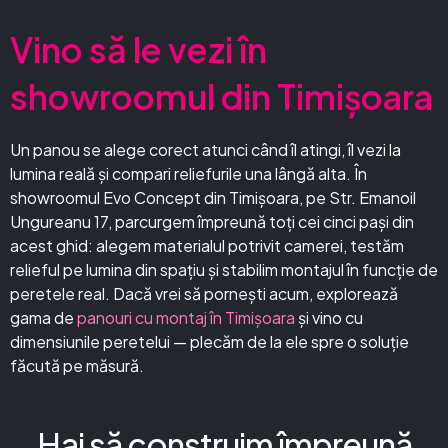
Vino să le vezi în
showroomul din Timișoara
Un panou se alege corect atunci când îl atingi, îl vezi la
lumina reală și compari reliefurile una lângă alta. În
showroomul Evo Concept din Timișoara, pe Str. Emanoil
Ungureanu 17, parcurgem împreună toți cei cinci pași din
acest ghid: alegem materialul potrivit camerei, testăm
relieful pe lumina din spațiu și stabilim montajul în funcție de
peretele real. Dacă vrei să pornești acum, explorează
gama de
panouri cu montaj în Timișoara
și vino cu
dimensiunile peretelui — plecăm de la ele spre o soluție
făcută pe măsură.
Hai să construim împreună