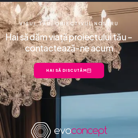
VISUL TĂU, OBIECTIVUL NOSTRU
Hai să dăm viață proiectului tău –
contactează-ne acum
HAI SĂ DISCUTĂM