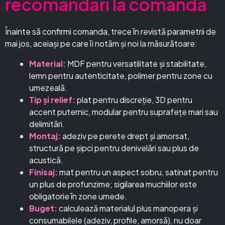
recomandări la comandă
Înainte să confirmi comanda, trece în revistă parametrii de
mai jos, aceiași pe care îi notăm și noi la măsurătoare:
Material:
MDF pentru versatilitate și stabilitate,
lemn pentru autenticitate, polimer pentru zone cu
umezeală.
Tip și relief:
plat pentru discreție, 3D pentru
accent puternic, modular pentru suprafețe mari sau
delimitări.
Montaj:
adeziv pe perete drept și amorsat,
structură pe șipci pentru denivelări sau plus de
acustică.
Finisaj:
mat pentru un aspect sobru, satinat pentru
un plus de profunzime; sigilarea muchiilor este
obligatorie în zone umede.
Buget:
calculează materialul plus manopera și
consumabilele (adeziv, profile, amorsă), nu doar