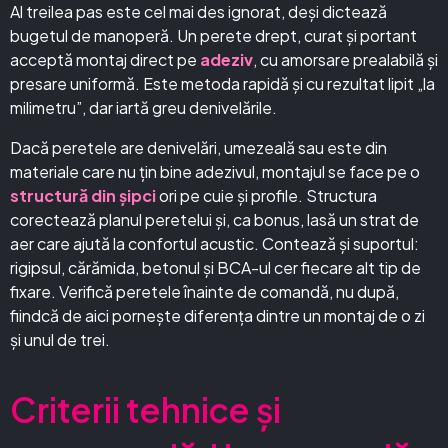
Al treilea pas este cel mai des ignorat, deși dictează
bugetul de manoperă. Un perete drept, curat și portant
acceptă montaj direct pe
adeziv
, cu amorsare prealabilă și
presare uniformă. Este metoda rapidă și cu rezultat lipit „la
milimetru”, dar iartă greu denivelările.
Dacă peretele are denivelări, umezeală sau este din
materiale care nu țin bine adezivul, montajul se face pe o
structură din șipci
ori pe cuie și profile. Structura
corectează planul peretelui și, ca bonus, lasă un strat de
aer care ajută la confortul acustic. Contează și suportul:
rigipsul, cărămida, betonul și BCA-ul cer fiecare alt tip de
fixare. Verifică peretele înainte de comandă, nu după,
fiindcă de aici pornește diferența dintre un montaj de o zi
și unul de trei.
Criterii tehnice și