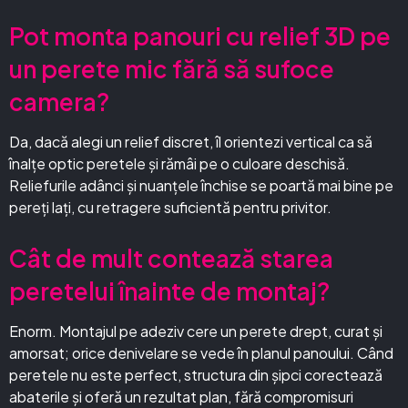
Pot monta panouri cu relief 3D pe
un perete mic fără să sufoce
camera?
Da, dacă alegi un relief discret, îl orientezi vertical ca să
înalțe optic peretele și rămâi pe o culoare deschisă.
Reliefurile adânci și nuanțele închise se poartă mai bine pe
pereți lați, cu retragere suficientă pentru privitor.
Cât de mult contează starea
peretelui înainte de montaj?
Enorm. Montajul pe adeziv cere un perete drept, curat și
amorsat; orice denivelare se vede în planul panoului. Când
peretele nu este perfect, structura din șipci corectează
abaterile și oferă un rezultat plan, fără compromisuri