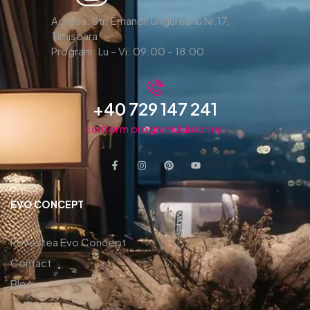
Adresa: Str. Emanoil Ungureanu Nr.17,
Timișoara
Program: Lu – Vi: 09:00 – 18:00
+40 729 147 241
conform programului normal
EVO CONCEPT
Povestea Evo Concept
Contact
Blog