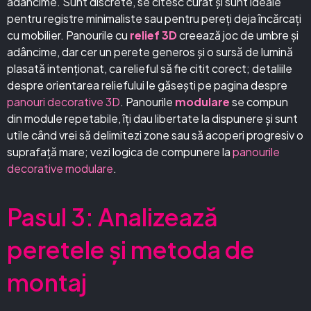
adâncime. Sunt discrete, se citesc curat și sunt ideale
pentru registre minimaliste sau pentru pereți deja încărcați
cu mobilier. Panourile cu
relief 3D
creează joc de umbre și
adâncime, dar cer un perete generos și o sursă de lumină
plasată intenționat, ca relieful să fie citit corect; detaliile
despre orientarea reliefului le găsești pe pagina despre
panouri decorative 3D
. Panourile
modulare
se compun
din module repetabile, îți dau libertate la dispunere și sunt
utile când vrei să delimitezi zone sau să acoperi progresiv o
suprafață mare; vezi logica de compunere la
panourile
decorative modulare
.
Pasul 3: Analizează
peretele și metoda de
montaj