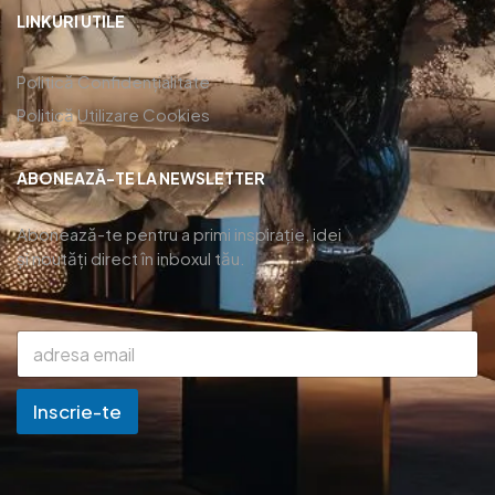
LINKURI UTILE
Politică Confidențialitate
Politică Utilizare Cookies
ABONEAZĂ-TE LA NEWSLETTER
Abonează-te pentru a primi inspirație, idei
și noutăți direct în inboxul tău.
Inscrie-te