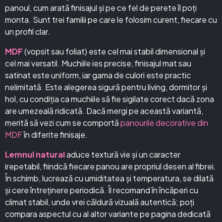
panoul, cum arată finisajul și pe ce fel de perete îl poți
monta. Sunt trei familii pe care le folosim curent, fiecare cu
un profil clar.
MDF
(vopsit sau foliat) este cel mai stabil dimensional și
cel mai versatil. Muchiile ies precise, finisajul mat sau
satinat este uniform, iar gama de culori este practic
nelimitată. Este alegerea sigură pentru living, dormitor și
hol, cu condiția ca muchiile să fie sigilate corect dacă zona
are umezeală ridicată. Dacă mergi pe această variantă,
merită să vezi cum se comportă
panourile decorative din
MDF
în diferite finisaje.
Lemnul natural
aduce textură vie și un caracter
irepetabil, fiindcă fiecare panou are propriul desen al fibrei.
În schimb, lucrează cu umiditatea și temperatura, se dilată
și cere întreținere periodică. Îl recomand în încăperi cu
climat stabil, unde vrei căldură vizuală autentică; poți
compara aspectul cu al altor variante pe pagina dedicată