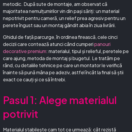
metodic. După sute de montaje, am observat că
majoritatea nemulțumirilor vin din pași săriți: un material
nepotrivit pentru cameră, un relief prea agresiv pentru un
perete îngust sau un montaj gândit abia în ziua livrării.
Ghidul de față parcurge, în ordinea firească, cele cinci
decizii care contează atunci când cumperi
panouri
decorative premium
: materialul, tipul și relieful, peretele pe
care ajung, metoda de montaj și bugetul. Le tratăm pe
rând, cu detaliile tehnice pe care un montator le verifică
înainte să pună mâna pe adeziv, astfel încât la final să știi
exact ce cauți și ce să întrebi.
Pasul 1: Alege materialul
potrivit
Materialul stabilește cam tot ce urmează: cât rezistă