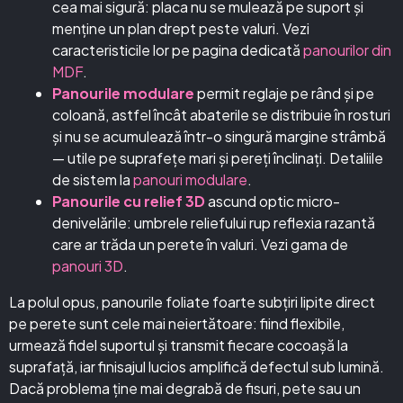
cea mai sigură: placa nu se mulează pe suport și
menține un plan drept peste valuri. Vezi
caracteristicile lor pe pagina dedicată
panourilor din
MDF
.
Panourile modulare
permit reglaje pe rând și pe
coloană, astfel încât abaterile se distribuie în rosturi
și nu se acumulează într-o singură margine strâmbă
— utile pe suprafețe mari și pereți înclinați. Detaliile
de sistem la
panouri modulare
.
Panourile cu relief 3D
ascund optic micro-
denivelările: umbrele reliefului rup reflexia razantă
care ar trăda un perete în valuri. Vezi gama de
panouri 3D
.
La polul opus, panourile foliate foarte subțiri lipite direct
pe perete sunt cele mai neiertătoare: fiind flexibile,
urmează fidel suportul și transmit fiecare cocoașă la
suprafață, iar finisajul lucios amplifică defectul sub lumină.
Dacă problema ține mai degrabă de fisuri, pete sau un