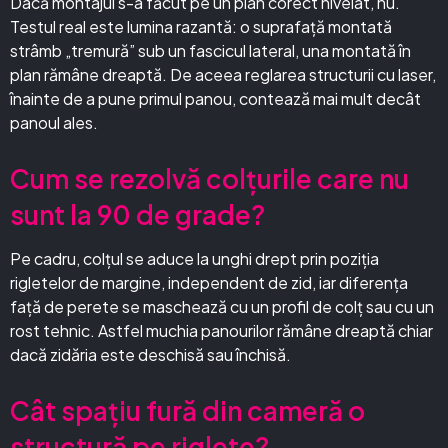
Dacă montajul s-a făcut pe un plan corect nivelat, nu.
Testul real este lumina razantă: o suprafață montată
strâmb „tremură” sub un fascicul lateral, una montată în
plan rămâne dreaptă. De aceea reglarea structurii cu laser,
înainte de a pune primul panou, contează mai mult decât
panoul ales.
Cum se rezolvă colțurile care nu
sunt la 90 de grade?
Pe cadru, colțul se aduce la unghi drept prin poziția
rigletelor de margine, independent de zid, iar diferența
față de perete se maschează cu un profil de colț sau cu un
rost tehnic. Astfel muchia panourilor rămâne dreaptă chiar
dacă zidăria este deschisă sau închisă.
Cât spațiu fură din cameră o
structură pe riglete?