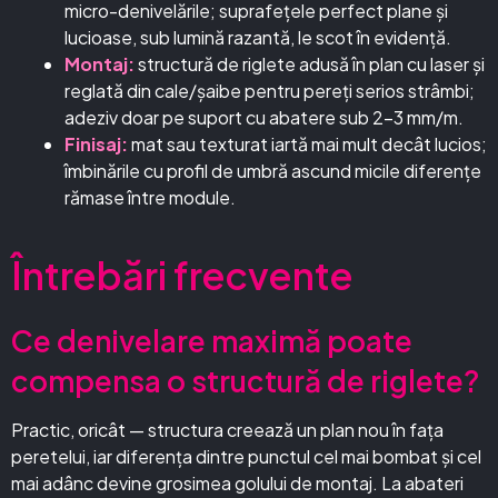
micro-denivelările; suprafețele perfect plane și
lucioase, sub lumină razantă, le scot în evidență.
Montaj:
structură de riglete adusă în plan cu laser și
reglată din cale/șaibe pentru pereți serios strâmbi;
adeziv doar pe suport cu abatere sub 2–3 mm/m.
Finisaj:
mat sau texturat iartă mai mult decât lucios;
îmbinările cu profil de umbră ascund micile diferențe
rămase între module.
Întrebări frecvente
Ce denivelare maximă poate
compensa o structură de riglete?
Practic, oricât — structura creează un plan nou în fața
peretelui, iar diferența dintre punctul cel mai bombat și cel
mai adânc devine grosimea golului de montaj. La abateri