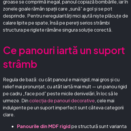
groase se comprimă inegal, panoul copiază bombările, iar în
zonele goale rămân spații care „sună” a gol și se pot
desprinde. Pentru neregularități mici ajută niște plăcuțe de
calare lipite pe spate, însă pe pereți serios strâmbi
structura pe riglete rămâne singura soluție corectă.
Ce panouri iartă un suport
strâmb
Regula de bază: cu cât panoul e mai rigid, mai gros și cu
relief mai pronunțat, cu atât iartă mai mult — un panou rigid
pe cadru „face pod” peste micile denivelări, în loc să le
urmeze. Din
colecția de panouri decorative
, cele mai
indulgente pe un suport imperfect sunt câteva categorii
clare.
Panourile din MDF rigid
pe structură sunt varianta