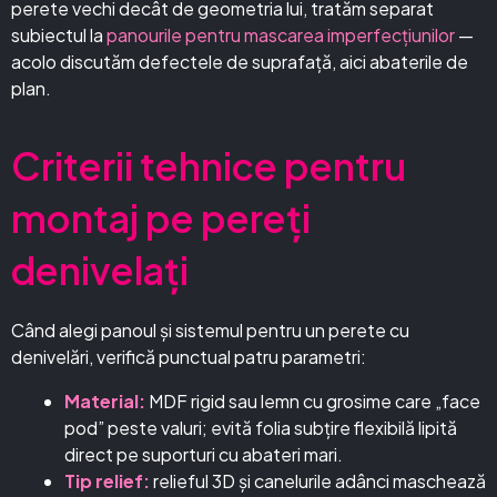
perete vechi decât de geometria lui, tratăm separat
subiectul la
panourile pentru mascarea imperfecțiunilor
—
acolo discutăm defectele de suprafață, aici abaterile de
plan.
Criterii tehnice pentru
montaj pe pereți
denivelați
Când alegi panoul și sistemul pentru un perete cu
denivelări, verifică punctual patru parametri:
Material:
MDF rigid sau lemn cu grosime care „face
pod” peste valuri; evită folia subțire flexibilă lipită
direct pe suporturi cu abateri mari.
Tip relief:
relieful 3D și canelurile adânci maschează