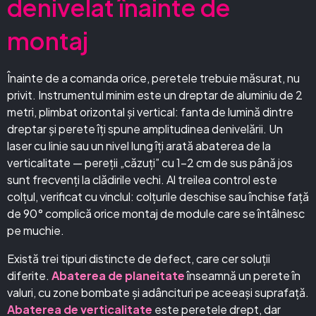
denivelat înainte de
montaj
Înainte de a comanda orice, peretele trebuie măsurat, nu
privit. Instrumentul minim este un dreptar de aluminiu de 2
metri, plimbat orizontal și vertical: fanta de lumină dintre
dreptar și perete îți spune amplitudinea denivelării. Un
laser cu linie sau un nivel lung îți arată abaterea de la
verticalitate — pereții „căzuți” cu 1–2 cm de sus până jos
sunt frecvenți la clădirile vechi. Al treilea control este
colțul, verificat cu vinclul: colțurile deschise sau închise față
de 90° complică orice montaj de module care se întâlnesc
pe muchie.
Există trei tipuri distincte de defect, care cer soluții
diferite.
Abaterea de planeitate
înseamnă un perete în
valuri, cu zone bombate și adâncituri pe aceeași suprafață.
Abaterea de verticalitate
este peretele drept, dar