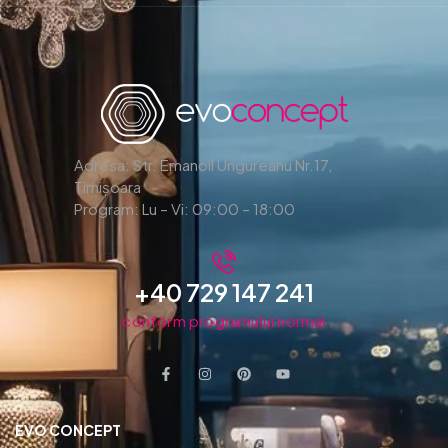
Adresa: Str. Emanoil Ungureanu Nr.17,
Timișoara
Program: Lu – Vi: 09:00 – 18:00
+40 729 147 241
conform programului normal
EVO CONCEPT