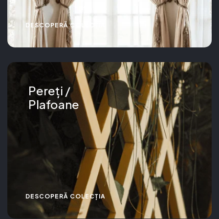
DESCOPERĂ COLECȚIA
Pereți /
Plafoane
DESCOPERĂ COLECȚIA