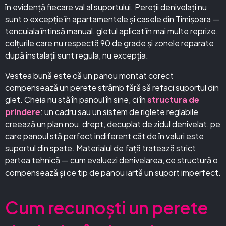
în evidență fiecare val al suportului. Pereții denivelați nu
sunt o excepție în apartamentele și casele din Timișoara —
tencuiala întinsă manual, gletul aplicat în mai multe reprize,
colțurile care nu respectă 90 de grade și zonele reparate
după instalații sunt regula, nu excepția.
Vestea bună este că un panou montat corect
compensează un perete strâmb fără să refaci suportul din
glet. Cheia nu stă în panoul în sine, ci în
structura de
prindere
: un cadru sau un sistem de riglete reglabile
creează un plan nou, drept, decuplat de zidul denivelat, pe
care panoul stă perfect indiferent cât de în valuri este
suportul din spate. Materialul de față tratează strict
partea tehnică — cum evaluezi denivelarea, ce structură o
compensează și ce tip de panou iartă un suport imperfect.
Cum recunoști un perete