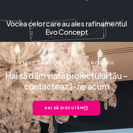
Vocea celor care au ales rafinamentul
Evo Concept
VISUL TĂU, OBIECTIVUL NOSTRU
Hai să dăm viață proiectului tău –
contactează-ne acum
HAI SĂ DISCUTĂM