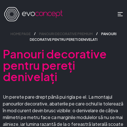
HOME PAGE
PANOURI DECORATIVE PREMIUM
PANOURI
DECORATIVE PENTRU PERETI DENIVELATI
Panouri decorative
pentru pereți
denivelați
Un perete pare drept până pui rigla pe el. La montajul
panourilor decorative, abaterile pe care ochiul le tolerează
în mod curent devin brusc vizibile: o denivelare de câțiva
milimetri pe metru face ca marginile modulelor să nu se mai
alinieze, iar lumina razantă de la o fereastră laterală scoate