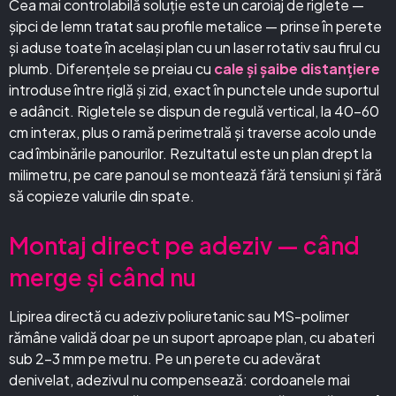
Cea mai controlabilă soluție este un caroiaj de riglete —
șipci de lemn tratat sau profile metalice — prinse în perete
și aduse toate în același plan cu un laser rotativ sau firul cu
plumb. Diferențele se preiau cu
cale și șaibe distanțiere
introduse între riglă și zid, exact în punctele unde suportul
e adâncit. Rigletele se dispun de regulă vertical, la 40–60
cm interax, plus o ramă perimetrală și traverse acolo unde
cad îmbinările panourilor. Rezultatul este un plan drept la
milimetru, pe care panoul se montează fără tensiuni și fără
să copieze valurile din spate.
Montaj direct pe adeziv — când
merge și când nu
Lipirea directă cu adeziv poliuretanic sau MS-polimer
rămâne validă doar pe un suport aproape plan, cu abateri
sub 2–3 mm pe metru. Pe un perete cu adevărat
denivelat, adezivul nu compensează: cordoanele mai