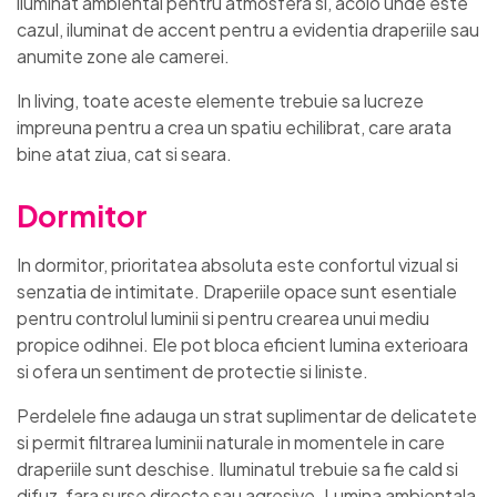
iluminat ambiental pentru atmosfera si, acolo unde este
cazul, iluminat de accent pentru a evidentia draperiile sau
anumite zone ale camerei.
In living, toate aceste elemente trebuie sa lucreze
impreuna pentru a crea un spatiu echilibrat, care arata
bine atat ziua, cat si seara.
Dormitor
In dormitor, prioritatea absoluta este confortul vizual si
senzatia de intimitate. Draperiile opace sunt esentiale
pentru controlul luminii si pentru crearea unui mediu
propice odihnei. Ele pot bloca eficient lumina exterioara
si ofera un sentiment de protectie si liniste.
Perdelele fine adauga un strat suplimentar de delicatete
si permit filtrarea luminii naturale in momentele in care
draperiile sunt deschise. Iluminatul trebuie sa fie cald si
difuz, fara surse directe sau agresive. Lumina ambientala