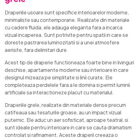
Draperiile usoare sunt specifice interioarelor moderne,
minimaliste sau contemporane. Realizate din materiale
cu cadere fluida, ele adauga eleganta fara a incarca
vizual incaperea. Sunt potrivite pentru spatii in care se
doreste pastrarea luminozitatii si a unei atmosfere
aerisite, fara delimitari dure.
Acest tip de draperie functioneaza foarte bine in livinguri
deschise, apartamente moderne sau interioare in care
designul mizeaza pe simplitate si linii curate. Ele
completeaza perdelele fara a le domina si permit luminii
artificiale sa interactioneze placut cu materialul.
Draperiile grele, realizate din materiale dense precum
catifeaua sau tesaturile groase, au un impact vizual
puternic. Ele aduc un aer sofisticat, aproape teatral, si
sunt ideale pentru interioare in care se cauta dramatism
controlat si rafinament. Aceste draperii creeaza o