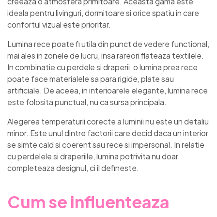
creeaza o atmosfera primitoare. Aceasta gama este
ideala pentru livinguri, dormitoare si orice spatiu in care
confortul vizual este prioritar.
Lumina rece poate fi utila din punct de vedere functional,
mai ales in zonele de lucru, insa rareori flateaza textilele.
In combinatie cu perdele si draperii, o lumina prea rece
poate face materialele sa para rigide, plate sau
artificiale. De aceea, in interioarele elegante, lumina rece
este folosita punctual, nu ca sursa principala.
Alegerea temperaturii corecte a luminii nu este un detaliu
minor. Este unul dintre factorii care decid daca un interior
se simte cald si coerent sau rece si impersonal. In relatie
cu perdelele si draperiile, lumina potrivita nu doar
completeaza designul, ci il defineste.
Cum se influenteaza