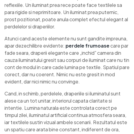
reflexiile. Un iluminat prea rece poate face textilele sa
para rigide si neprimitoare. Un iluminat prea puternic,
prost pozitionat, poate anula complet efectul elegant al
perdelelor si draperiilor.
Atunci cand aceste elemente nu sunt gandite impreuna,
apar dezechilibre evidente:
perdele frumoase
care par
fade seara, draperii elegante care „inchid” camera din
cauza iluminatului gresit sau corpuri de iluminat care nu tin
cont de modul in care cade lumina pe textile. Spatiul pare
corect, dar nu coerent. Nimic nu este gresit in mod
evident, dar nici nimic nu convinge.
Cand, in schimb, perdelele, draperiile si iluminatul sunt
alese ca un tot unitar, interiorul capata claritate si
intentie. Lumina naturala este controlata corect pe
timpul zilei, iluminatul artificial continua atmosfera seara,
iar textilele sustin vizual ambele scenarii. Rezultatul este
un spatiu care arata bine constant, indiferent de ora,