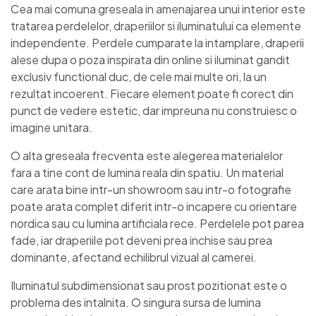
Cea mai comuna greseala in amenajarea unui interior este
tratarea perdelelor, draperiilor si iluminatului ca elemente
independente. Perdele cumparate la intamplare, draperii
alese dupa o poza inspirata din online si iluminat gandit
exclusiv functional duc, de cele mai multe ori, la un
rezultat incoerent. Fiecare element poate fi corect din
punct de vedere estetic, dar impreuna nu construiesc o
imagine unitara.
O alta greseala frecventa este alegerea materialelor
fara a tine cont de lumina reala din spatiu. Un material
care arata bine intr-un showroom sau intr-o fotografie
poate arata complet diferit intr-o incapere cu orientare
nordica sau cu lumina artificiala rece. Perdelele pot parea
fade, iar draperiile pot deveni prea inchise sau prea
dominante, afectand echilibrul vizual al camerei.
Iluminatul subdimensionat sau prost pozitionat este o
problema des intalnita. O singura sursa de lumina