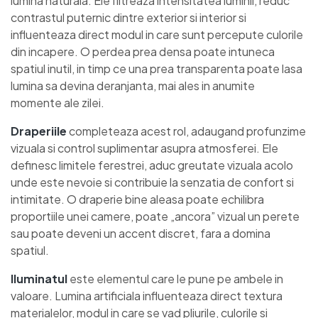
lumina naturala. Ele filtreaza intensitatea luminii, reduc
contrastul puternic dintre exterior si interior si
influenteaza direct modul in care sunt percepute culorile
din incapere. O perdea prea densa poate intuneca
spatiul inutil, in timp ce una prea transparenta poate lasa
lumina sa devina deranjanta, mai ales in anumite
momente ale zilei.
Draperiile
completeaza acest rol, adaugand profunzime
vizuala si control suplimentar asupra atmosferei. Ele
definesc limitele ferestrei, aduc greutate vizuala acolo
unde este nevoie si contribuie la senzatia de confort si
intimitate. O draperie bine aleasa poate echilibra
proportiile unei camere, poate „ancora” vizual un perete
sau poate deveni un accent discret, fara a domina
spatiul.
Iluminatul
este elementul care le pune pe ambele in
valoare. Lumina artificiala influenteaza direct textura
materialelor, modul in care se vad pliurile, culorile si