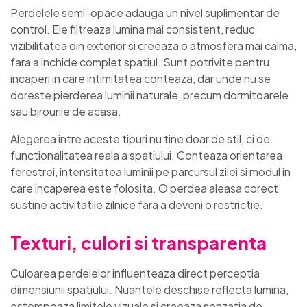
Perdelele semi-opace adauga un nivel suplimentar de
control. Ele filtreaza lumina mai consistent, reduc
vizibilitatea din exterior si creeaza o atmosfera mai calma,
fara a inchide complet spatiul. Sunt potrivite pentru
incaperi in care intimitatea conteaza, dar unde nu se
doreste pierderea luminii naturale, precum dormitoarele
sau birourile de acasa.
Alegerea intre aceste tipuri nu tine doar de stil, ci de
functionalitatea reala a spatiului. Conteaza orientarea
ferestrei, intensitatea luminii pe parcursul zilei si modul in
care incaperea este folosita. O perdea aleasa corect
sustine activitatile zilnice fara a deveni o restrictie.
Texturi, culori si transparenta
Culoarea perdelelor influenteaza direct perceptia
dimensiunii spatiului. Nuantele deschise reflecta lumina,
estompeaza limitele vizuale si creeaza senzatia de