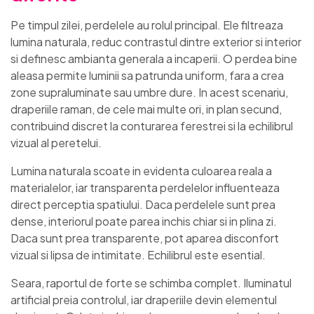
Pe timpul zilei, perdelele au rolul principal. Ele filtreaza
lumina naturala, reduc contrastul dintre exterior si interior
si definesc ambianta generala a incaperii. O perdea bine
aleasa permite luminii sa patrunda uniform, fara a crea
zone supraluminate sau umbre dure. In acest scenariu,
draperiile raman, de cele mai multe ori, in plan secund,
contribuind discret la conturarea ferestrei si la echilibrul
vizual al peretelui.
Lumina naturala scoate in evidenta culoarea reala a
materialelor, iar transparenta perdelelor influenteaza
direct perceptia spatiului. Daca perdelele sunt prea
dense, interiorul poate parea inchis chiar si in plina zi.
Daca sunt prea transparente, pot aparea disconfort
vizual si lipsa de intimitate. Echilibrul este esential.
Seara, raportul de forte se schimba complet. Iluminatul
artificial preia controlul, iar draperiile devin elementul