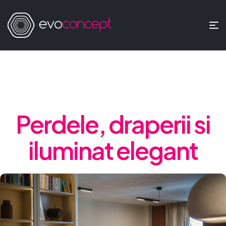
Perdele, draperii si
iluminat elegant