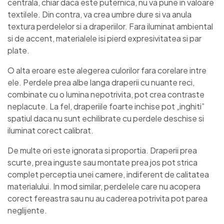
centrala, chiar daca este puternica, nu va pune in valoare
textilele. Din contra, va crea umbre dure si va anula
textura perdelelor si a draperiilor. Fara iluminat ambiental
si de accent, materialele isi pierd expresivitatea si par
plate.
O alta eroare este alegerea culorilor fara corelare intre
ele. Perdele prea albe langa draperii cu nuante reci,
combinate cu o lumina nepotrivita, pot crea contraste
neplacute. La fel, draperiile foarte inchise pot „inghiti”
spatiul daca nu sunt echilibrate cu perdele deschise si
iluminat corect calibrat.
De multe ori este ignorata si proportia. Draperii prea
scurte, prea inguste sau montate prea jos pot strica
complet perceptia unei camere, indiferent de calitatea
materialului. In mod similar, perdelele care nu acopera
corect fereastra sau nu au caderea potrivita pot parea
neglijente.