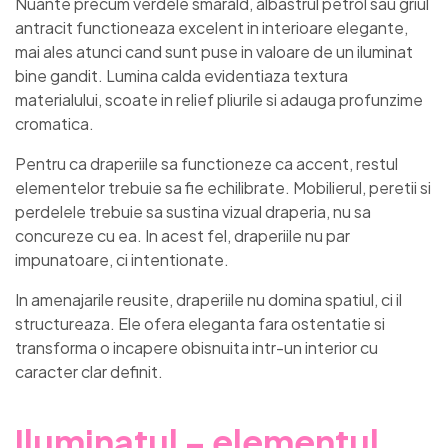
Nuante precum verdele smarald, albastrul petrol sau griul
antracit functioneaza excelent in interioare elegante,
mai ales atunci cand sunt puse in valoare de un iluminat
bine gandit. Lumina calda evidentiaza textura
materialului, scoate in relief pliurile si adauga profunzime
cromatica.
Pentru ca draperiile sa functioneze ca accent, restul
elementelor trebuie sa fie echilibrate. Mobilierul, peretii si
perdelele trebuie sa sustina vizual draperia, nu sa
concureze cu ea. In acest fel, draperiile nu par
impunatoare, ci intentionate.
In amenajarile reusite, draperiile nu domina spatiul, ci il
structureaza. Ele ofera eleganta fara ostentatie si
transforma o incapere obisnuita intr-un interior cu
caracter clar definit.
Iluminatul – elementul