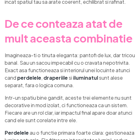
incat spatiul tau sa arate coerent, echilibrat si rafinat.
De ce conteaza atat de
mult aceasta combinatie
Imagineaza-ti o tinuta eleganta: pantofi de lux, dar tricou
banal. Sau un sacou impecabil cu o cravata nepotrivita.
Exact asa functioneaza si interiorul unei locuinte atunci
cand
perdelele
,
draperiile
si
iluminatul
sunt alese
separat, fara o logica comuna.
Intr-un spatiu bine gandit, aceste trei elemente nu sunt
decorative in mod izolat, ci functioneaza ca un sistem.
Fiecare are un rol clar, iar impactul final apare doar atunci
cand ele sunt corelate intre ele.
Perdelele
au o functie primara foarte clara: gestioneaza