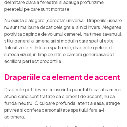
delimitare clara a ferestrei si adauga profunzime
peretelui pe care sunt montate.
Nu exista o alegere „corecta” universal. Draperiile usoare
nu sunt mai bune decat cele grele, si nici invers. Alegerea
potrivita depinde de volumul camerei, inaltimea tavanului,
stilul general al amenajarii si modul in care spatiul este
folosit zi de zi. Intr-un spatiu mic, draperiile grele pot
sufoca vizual, in timp ce intr-o camera generoasa pot
echilibra perfect proportiile.
Draperiile ca element de accent
Draperiile pot deveni cu usurinta punctul focal al camerei
atunci cand sunt tratate ca element de accent, nu ca
fundal neutru. O culoare profunda, atent aleasa, atrage
privirea si confera personalitate spatiului fara a-l
aglomera.