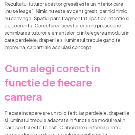
Rezultatul tuturor acestor greseli este un interior care
„nu se leaga”. Nimic nu este evident gresit, dar nici nimic
nu convinge. Spatiul pare fragmentat, lipsit de intentie si
de coerenta. Corectarea acestor erori nu presupune
schimbarea tuturor elementelor, ci intelegerea modului in
care perdelele, draperiile si iluminatul trebuie gandite
impreuna, ca parti ale aceluiasi concept.
Cum alegi corect in
functie de fiecare
camera
Fiecare incapere are un rol diferit, iar perdelele, draperiile
si iluminatul trebuie adaptate in functie de modul real in
care spatiul este folosit. O abordare uniforma pentru
intreaga locuinta duce, de cele mai multe ori, la