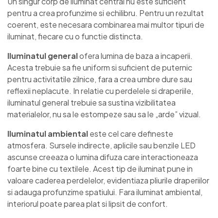
Un singur corp de iluminat central nu este suficient
pentru a crea profunzime si echilibru. Pentru un rezultat
coerent, este necesara combinarea mai multor tipuri de
iluminat, fiecare cu o functie distincta.
Iluminatul general
ofera lumina de baza a incaperii.
Acesta trebuie sa fie uniform si suficient de puternic
pentru activitatile zilnice, fara a crea umbre dure sau
reflexii neplacute. In relatie cu perdelele si draperiile,
iluminatul general trebuie sa sustina vizibilitatea
materialelor, nu sa le estompeze sau sa le „arde” vizual.
Iluminatul ambiental
este cel care defineste
atmosfera. Sursele indirecte, aplicile sau benzile LED
ascunse creeaza o lumina difuza care interactioneaza
foarte bine cu textilele. Acest tip de iluminat pune in
valoare caderea perdelelor, evidentiaza pliurile draperiilor
si adauga profunzime spatiului. Fara iluminat ambiental,
interiorul poate parea plat si lipsit de confort.