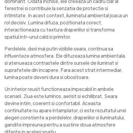
dominant. Odata inchise, ele creeaza un cadru clar al
ferestrei si contribuie la senzatia de protectie si
intimitate. In acest context, iluminatul ambiental joaca un
rol decisiv. Lumina difuza, pozitionata corect,
interactioneaza cu textura draperiilor si transforma
spatiul intr-unul cald si primitor.
Perdelele, desi mai putin vizibile seara, continua sa
influenteze atmosfera. Ele difuzeaza lumina ambientala
si atenueaza contrastele dintre sursele de iluminat si
suprafetele din incapere. Fara acest strat intermediar,
lumina poate deveni dura si obositoare.
Un interior reusit functioneaza impecabil in ambele
scenarii. Ziua este luminos, aerisit si echilibrat. Seara
devine intim, coerent si confortabil. Aceasta
continuitate nu apare intamplator, ci este rezultatul unei
alegeri constiente a perdelelor, draperiilor si iluminatului,
gandite impreuna pentru a sustine doua atmosfere
diferite in acelasi spatiu.