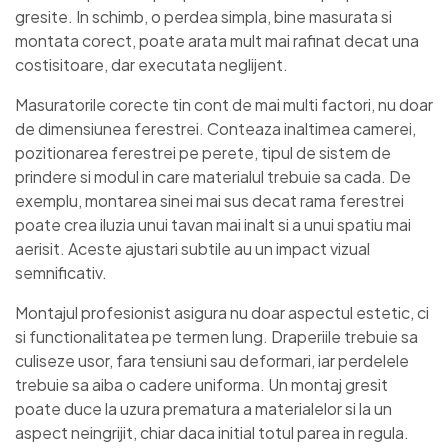
gresite. In schimb, o perdea simpla, bine masurata si
montata corect, poate arata mult mai rafinat decat una
costisitoare, dar executata neglijent.
Masuratorile corecte tin cont de mai multi factori, nu doar
de dimensiunea ferestrei. Conteaza inaltimea camerei,
pozitionarea ferestrei pe perete, tipul de sistem de
prindere si modul in care materialul trebuie sa cada. De
exemplu, montarea sinei mai sus decat rama ferestrei
poate crea iluzia unui tavan mai inalt si a unui spatiu mai
aerisit. Aceste ajustari subtile au un impact vizual
semnificativ.
Montajul profesionist asigura nu doar aspectul estetic, ci
si functionalitatea pe termen lung. Draperiile trebuie sa
culiseze usor, fara tensiuni sau deformari, iar perdelele
trebuie sa aiba o cadere uniforma. Un montaj gresit
poate duce la uzura prematura a materialelor si la un
aspect neingrijit, chiar daca initial totul parea in regula.