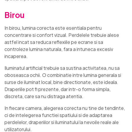
Birou
In birou, lumina corecta este esentiala pentru
concentrare si confort vizual. Perdelele trebuie alese
astfel incat sa reduca reflexiile pe ecrane si sa
controleze lumina naturala, fara a intuneca excesiv
incaperea.
Iluminatul artificial trebuie sa sustina activitatea, nu sa
oboseasca ochii. O combinatie intre lumina generala si
surse de iluminat local, bine directionate, este ideala.
Draperiile pot fi prezente, dar intr-o forma simpla,
discreta, care sa nu distraga atentia.
In fiecare camera, alegerea corecta nu tine de tendinte,
ci de intelegerea functiei spatiului si de adaptarea
perdelelor, draperiilor si iluminatului la nevoile reale ale
utilizatorului.